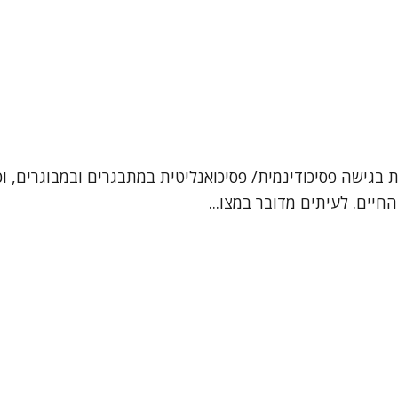
ן, עובדת סוציאלית קלינית (MSW). אני מטפלת בגישה פסיכודינמית/ פסיכואנליטית במ
חיים. לעיתים מדובר במצו...