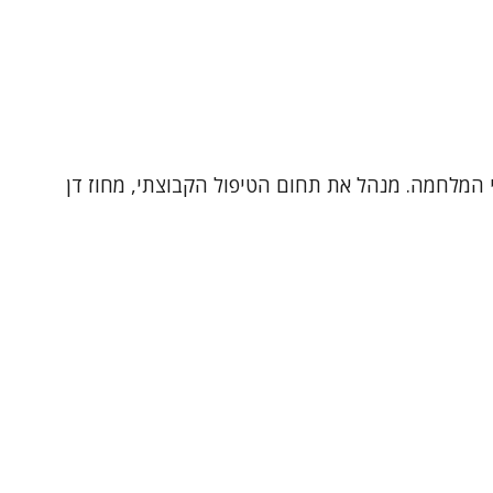
ישה דינמית ו CBT. עובד גם ביחידה לטראומה ולנפגעי המלחמה. מנהל את תחום הטיפול הקבוצתי, מחוז דן