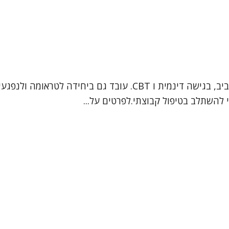
אור חזן, פסיכולוג קליני מומחה. מטפל במבוגרים ונוער בתל אביב, בג
י להשתלב בטיפול קבוצתי.לפרטים על...