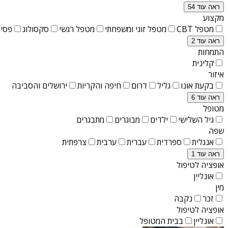
ראה עוד 54
מקצוע
מטפל CBT
מטפל זוגי ומשפחתי
מטפל רגשי
סקסולוג
פסיכ
ראה עוד 2
התמחות
קלינית
איזור
בקעת אונו
גליל
דרום
חיפה והקריות
ירושלים והסביבה
ראה עוד 6
מטופל
גיל השלישי
ילדים
מבוגרים
מתבגרים
שפה
אנגלית
ספרדית
עברית
ערבית
צרפתית
ראה עוד 1
אופציה לטיפול
אונליין
מין
זכר
נקבה
אופציה לטיפול
אונליין
בבית המטופל