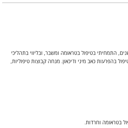
רית גולן וייס, עובדת סוציאלית קלינית ומטפלת זוגית ומינית, בעלת תוארי ראשון ושני מאוניברסיטת חיפה. במשך 25 שנים, התמחיתי בטיפול בטראומה ומשבר, ובליווי בתהליכי
פול בהפרעות כאב מיני ודיכאון. מנחה קבוצות טיפוליות,
ל בטראומה וחרדות.