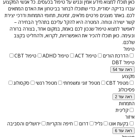
כאן תוכלו למצוא מידע אמין ונגיש על
טיפול בכעסים
. כל אנשי המקצוע
עברו בדיקה יסודית, כדי שתוכלו לבחור בביטחון את האדם המתאים
לכם. באתר מוצגים פרטים מלאים, זמינות, תחומי התמחות ודרכי יצירת
קשר ישירה ונוחה. המטרה היא להקל עליכם בתהליך הבחירה –
לאפשר למצוא טיפול שנכון לכם באמת, במקום אחד, בצורה ברורה
ונעימה. כאן תוכלו להכיר את האפשרויות, לקרוא, ולהחליט בקצב
שלכם.
טיפול
הדרכת הורים
טיפול ACT
טיפול ADHD
טיפול CBT
טיפול DBT
ראה עוד 54
מקצוע
מטפל CBT
מטפל זוגי ומשפחתי
מטפל רגשי
סקסולוג
פסיכולוג
ראה עוד 2
התמחות
קלינית
איזור
בקעת אונו
גליל
דרום
חיפה והקריות
ירושלים והסביבה
ראה עוד 6