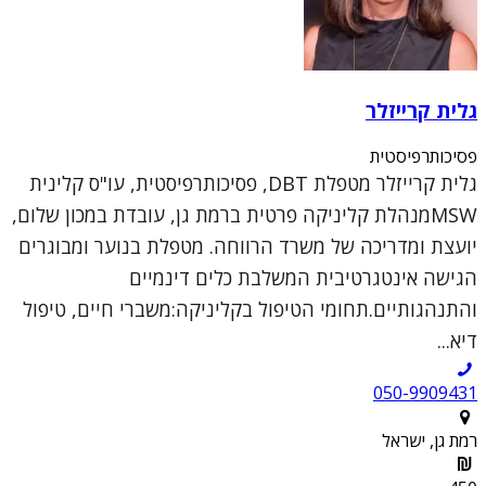
גלית קרייזלר
פסיכותרפיסטית
גלית קרייזלר מטפלת DBT, פסיכותרפיסטית, עו"ס קלינית
MSWמנהלת קליניקה פרטית ברמת גן, עובדת במכון שלום,
יועצת ומדריכה של משרד הרווחה. מטפלת בנוער ומבוגרים
הגישה אינטגרטיבית המשלבת כלים דינמיים
והתנהגותיים.תחומי הטיפול בקליניקה:משברי חיים, טיפול
דיא...
050-9909431
רמת גן, ישראל