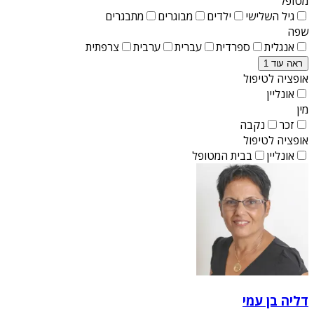
מטופל
גיל השלישי
ילדים
מבוגרים
מתבגרים
שפה
אנגלית
ספרדית
עברית
ערבית
צרפתית
ראה עוד 1
אופציה לטיפול
אונליין
מין
זכר
נקבה
אופציה לטיפול
אונליין
בבית המטופל
דליה בן עמי