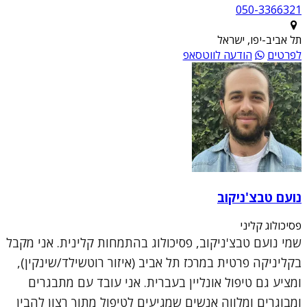
050-3366321
תל אביב-יפו, ישראל
לפרטים
הודעה לווטסאפ
נועם טבצ'ניקוב
פסיכולוג קליני
שמי נועם טבצ'ניקוב, פסיכולוג בהתמחות קלינית. אני מקבל
בקליניקה פרטית במרכז תל אביב (איזור רוטשילד/שינקין),
ומציע גם טיפול אונליין בעברית. אני עובד עם מתבגרים
ומבוגרים ומלווה אנשים שמגיעים לטיפול מתוך רצון להבין