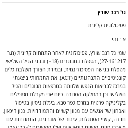
גל רגב שורץ
פסיכולוגית קלינית
אודותי
שמי גל רגב שורץ, פסיכולוגית לאחר התמחות קלינית (מ.ר
27-161217), מטפלת במבוגרים (18+) ובבני הגיל השלישי.
מטפלת בגישה הפסיכודינמית, ובמידת הצורך משלבת כלים
קוגניטיביים התנהגותיים (ACT). את התמחותי ביצעתי
במרכז לבריאות הנפש שלוותה במרפאות מבוגרים והגיל
השלישי וכן במחלקה הסגורה. כיום אני מקבלת מטופלים
בקליניקה פרטית במרכז כפר סבא. בעלת ניסיון בטיפול
ואבחון של אנשים עם מגוון קשיים והתמודדויות, כגון דיכאון,
חרדה, קשיי הסתגלות, עיבוד של אובדנים, התמודדות עם
משברי חיים, קשיים בינאישיים ואלו הקשורים לערך עצמי.