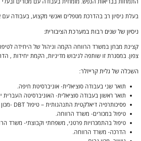
התמחות בבריאות הנפש. מומחית בעבודה עם מכורים ובעלי ה
בעלת ניסיון רב בהדרכת מטפלים ואנשי מקצוע, בעבודה עם ארג
ניסיון של שנים רבות במערכת הציבורית:
קצינת מבחן במשרד הרווחה הקמה וניהול של היחידה לטיפול 
צפון. במסגרת זו שותפה לגיבוש מדיניות, הקמת יחידות , הדרכה
השכלה של גלית קרייזלר:
תואר שני בעבודה סוציאלית- אוניברסיטת חיפה.
תואר ראשון בעבודה סוציאלית- האוניברסיטה העברית יר
פסיכותרפיה דיאלקטית התנהגותית – טיפול DBT -מכון שלום.
טיפול במכורים- משרד הרווחה.
טיפול בהתמכרויות פרטני, משפחתי וקבוצתי- משרד הרו
הדרכה- משרד הרווחה.
גישור- מכון גבים.