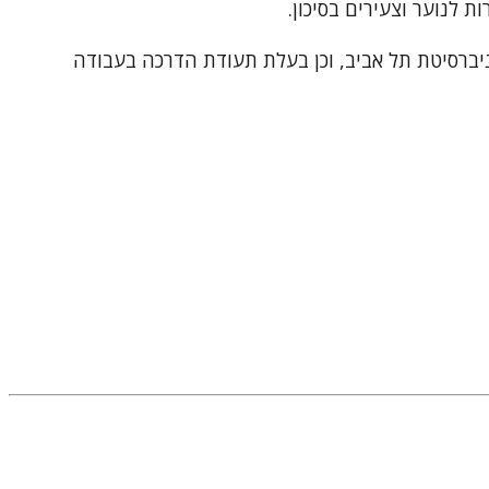
ת לנוער וצעירים בסיכון.
ת (MSW), מסלול קליני ילד ונוער, ותואר ראשון בעבודה סוציאלית (BSW), שניהם מאוניברסיטת תל אביב, וכן בעלת תעודת הדרכה בעבודה