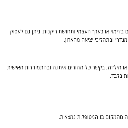
בלת החלטות, אבל ואובדן, טראומה ופוסט-טראומה (PTSD), קשיי ויסות, קשיים בדימוי או בערך העצמי ותחושת ריקנות. ניתן גם לעסוק
גדרי ובתהליכי יציאה מהארון.
 או הילדה, בקשר של ההורים איתו.ה ובהתמודדות האישית
ת בלבד.
ה מהמקום בו המטופל.ת נמצא.ת.