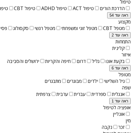
טיפול
הדרכת הורים
טיפול ACT
טיפול ADHD
טיפול CBT
טיפול T
ראה עוד 54
מקצוע
מטפל CBT
מטפל זוגי ומשפחתי
מטפל רגשי
סקסולוג
פסיכ
ראה עוד 2
התמחות
קלינית
איזור
בקעת אונו
גליל
דרום
חיפה והקריות
ירושלים והסביבה
ראה עוד 6
מטופל
גיל השלישי
ילדים
מבוגרים
מתבגרים
שפה
אנגלית
ספרדית
עברית
ערבית
צרפתית
ראה עוד 1
אופציה לטיפול
אונליין
מין
זכר
נקבה