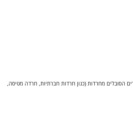
טית עם ניסיון של כ- 30 שנים. מטפלת בבני נוער ובמבוגרים הסובלים מחרדות (כגון חרדות חברתיות, חרדה מטיסה,