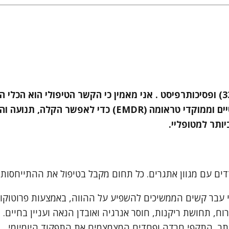
שמי יצחק שרעבי, עובד סוציאלי קליני (מספר רישיון: 33914) ופסיכותרפיסט . אני מאמין
המבקשת להבין לעומק את הנפש, אך משלבת כלים פרקטיים ומ
תר למטופליי.
בר קשים הממשיכים להשפיע על ההווה, באמצעות פרוטוקולים ממוקדים (כגו
ח, תחושת ריקנות, חוסר אנרגיה ואובדן הנאה ועניין בחיים.
תר, התקפי חרדה ופחדים המצמצמים את התפקוד היומיומי.