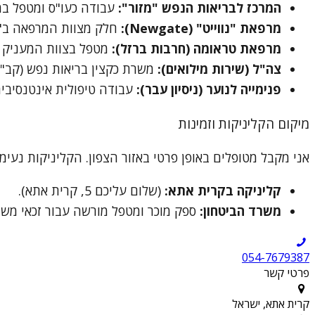
המרכז לבריאות הנפש "מזור":
עבודה כעו"ס ומטפל במג
מרפאת "נווייט" (Newgate):
חלק מצוות המרפאה ב"מז
מרפאת טראומה (חרבות ברזל):
מטפל בצוות המעניק מ
צה"ל (שירות מילואים):
משרת כקצין בריאות נפש (קב"ן)
פנימייה לנוער (ניסיון עבר):
עבודה טיפולית אינטנסיבי
מיקום הקליניקות וזמינות
אני מקבל מטופלים באופן פרטי באזור הצפון. הקליניקות נעימ
קליניקה בקרית אתא:
(שלום עליכם 5, קרית אתא).
משרד הביטחון:
ספק מוכר ומטפל מורשה עבור זכאי משר
054-7679387
פרטי קשר
קרית אתא, ישראל