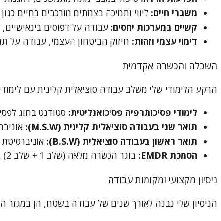
משברי חיים:
ליווי ותמיכה בצמתים מורכבים בחיים כגון 
קשיים במערכות יחסים:
עבודה על דפוסים בינאישיים, ק
דימוי עצמי וזהות:
חיזוק הביטחון העצמי, עבודה על תח
השכלה והכשרה אקדמית
הרקע הלימודי שלי משלב עבודה סוציאלית קלינית עם לימודי
לימודי פסיכותרפיה פסיכואנליטית:
סטודנט בחוג לפסיכ
תואר שני בעבודה סוציאלית קלינית (M.S.W):
אוניברס
תואר ראשון בעבודה סוציאלית (B.S.W):
אוניברסיטת א
הסמכת EMDR:
בוגר הכשרה מלאה (שלב 1 + שלב 2) בטיפול ממוקד טראומה, בהנחיית ד"ר אודי אורן.
ניסיון מקצועי ומקומות עבודה
הניסיון שלי נבנה לאורך שנים של עבודה בשטח, הן במגזר הצי