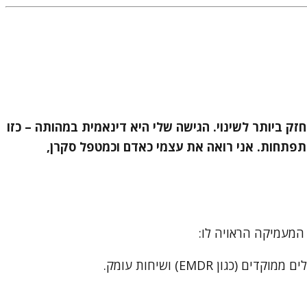
 כי הקשר הטיפולי הוא הכלי החזק ביותר לשינוי. הגישה שלי היא דינאמית במהותה – כזו
מוקדי טראומה (EMDR) כדי לאפשר הקלה, תנועה והתפתחות. אני רואה את עצמי כאדם וכמטפל סקרן,
ן EMDR) ושיחות עומק.