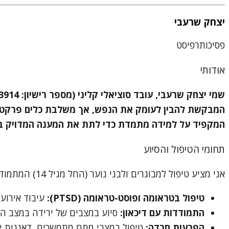
יצחק שרעבי
פסיכותרפיסט
אודותי
המקפיד על למידה מתמדת כדי לתת את המענה המדויק ביו
תחומי הטיפול והסיוע
אני מציע טיפול למבוגרים ולבני נוער (החל מגיל 14) המתמודדים עם מגוון אתגרים. כל תחום מקבל בטיפול את ההתייחסות המעמיקה הראויה לו:
טיפול בטראומה ופוסט-טראומה (PTSD):
עיבוד אירועי ע
התמודדות עם דיכאון:
סיוע במצבים של ירידה במצב הרו
הפרעות חרדה:
טיפול במצבי מתח מתמשכים, דאגנות י