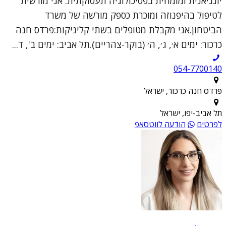
יונגיאנית ומומחית בפסיכולוגיה תעסוקתית. אני מורשית
לטיפול בהיפנוזה ומוכרת כספק מורשה של משרד
הביטחון.אני מקבלת מטופלים בשתי קליניקות:פרדס חנה
כרכור: ימים א׳, ג׳, ה׳ (בוקר-צהריים).תל אביב: ימים ב', ד...
054-7700140
פרדס חנה כרכור, ישראל
תל אביב-יפו, ישראל
לפרטים
הודעה לווטסאפ