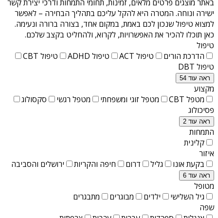
באתר מוצגים פרטים מלאים, זמינות, תחומי התמחות ודרכי יצירת קשר
ישירה ונוחה. המטרה היא להקל עליכם בתהליך הבחירה – לאפשר
למצוא טיפול שנכון לכם באמת, במקום אחד, בצורה ברורה ונעימה.
כאן תוכלו להכיר את האפשרויות, לקרוא, ולהחליט בקצב שלכם.
טיפול
הדרכת הורים
טיפול ACT
טיפול ADHD
טיפול CBT
טיפול DBT
ראה עוד 54
מקצוע
מטפל CBT
מטפל זוגי ומשפחתי
מטפל רגשי
סקסולוג
פסיכולוג
ראה עוד 2
התמחות
קלינית
איזור
בקעת אונו
גליל
דרום
חיפה והקריות
ירושלים והסביבה
ראה עוד 6
מטופל
גיל השלישי
ילדים
מבוגרים
מתבגרים
שפה
אנגלית
ספרדית
עברית
ערבית
צרפתית