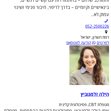
והמורכב שלהם – בהתמודדות עם קשיים רגשיים,
בינאישיים וקיומיים – בדרך לריפוי, חיבור פנימי ושינוי
עמוק.לא...
052-2500226
רמת השרון, ישראל
לפרטים
הודעה לווטסאפ
הילה זלמנוביץ
מטפלת CBT, פסיכולוגית קלינית
שמי הילה זלמנוביץ, פסיכולוגית קלינית בהתמחות, מטפלת