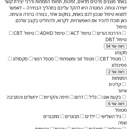
באתר מוצגים פרטים מלאים, זמינות, תחומי התמחות ודרכי יצירת קשר
ישירה ונוחה. המטרה היא להקל עליכם בתהליך הבחירה – לאפשר
למצוא טיפול שנכון לכם באמת, במקום אחד, בצורה ברורה ונעימה.
כאן תוכלו להכיר את האפשרויות, לקרוא, ולהחליט בקצב שלכם.
טיפול
הדרכת הורים
טיפול ACT
טיפול ADHD
טיפול CBT
טיפול DBT
ראה עוד 54
מקצוע
מטפל CBT
מטפל זוגי ומשפחתי
מטפל רגשי
סקסולוג
פסיכולוג
ראה עוד 2
התמחות
קלינית
איזור
בקעת אונו
גליל
דרום
חיפה והקריות
ירושלים והסביבה
ראה עוד 6
מטופל
גיל השלישי
ילדים
מבוגרים
מתבגרים
שפה
אנגלית
ספרדית
עברית
ערבית
צרפתית