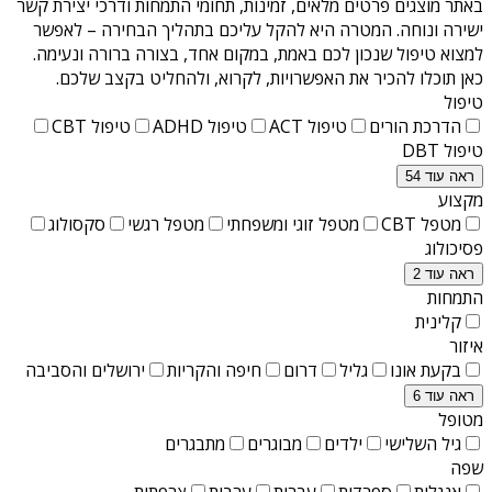
באתר מוצגים פרטים מלאים, זמינות, תחומי התמחות ודרכי יצירת קשר
ישירה ונוחה. המטרה היא להקל עליכם בתהליך הבחירה – לאפשר
למצוא טיפול שנכון לכם באמת, במקום אחד, בצורה ברורה ונעימה.
כאן תוכלו להכיר את האפשרויות, לקרוא, ולהחליט בקצב שלכם.
טיפול
הדרכת הורים
טיפול ACT
טיפול ADHD
טיפול CBT
טיפול DBT
ראה עוד 54
מקצוע
מטפל CBT
מטפל זוגי ומשפחתי
מטפל רגשי
סקסולוג
פסיכולוג
ראה עוד 2
התמחות
קלינית
איזור
בקעת אונו
גליל
דרום
חיפה והקריות
ירושלים והסביבה
ראה עוד 6
מטופל
גיל השלישי
ילדים
מבוגרים
מתבגרים
שפה
אנגלית
ספרדית
עברית
ערבית
צרפתית