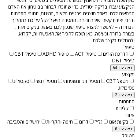
המקצוע עברו בדיקה יסודית, כדי שתוכלו לבחור בביטחון את האדם
המתאים לכם. באתר מוצגים פרטים מלאים, זמינות, תחומי התמחות
ודרכי יצירת קשר ישירה ונוחה. המטרה היא להקל עליכם בתהליך
הבחירה – לאפשר למצוא טיפול שנכון לכם באמת, במקום אחד,
בצורה ברורה ונעימה. כאן תוכלו להכיר את האפשרויות, לקרוא,
ולהחליט בקצב שלכם.
טיפול
הדרכת הורים
טיפול ACT
טיפול ADHD
טיפול CBT
טיפול DBT
ראה עוד 54
מקצוע
מטפל CBT
מטפל זוגי ומשפחתי
מטפל רגשי
סקסולוג
פסיכולוג
ראה עוד 2
התמחות
קלינית
איזור
בקעת אונו
גליל
דרום
חיפה והקריות
ירושלים והסביבה
ראה עוד 6
מטופל