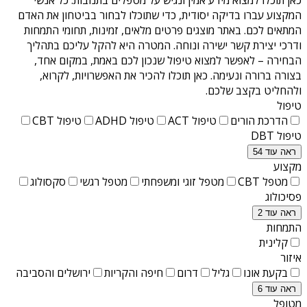
המקצוע עברו בדיקה יסודית, כדי שתוכלו לבחור בביטחון את האדם
המתאים לכם. באתר מוצגים פרטים מלאים, זמינות, תחומי התמחות
ודרכי יצירת קשר ישירה ונוחה. המטרה היא להקל עליכם בתהליך
הבחירה – לאפשר למצוא טיפול שנכון לכם באמת, במקום אחד,
בצורה ברורה ונעימה. כאן תוכלו להכיר את האפשרויות, לקרוא,
ולהחליט בקצב שלכם.
טיפול
הדרכת הורים
טיפול ACT
טיפול ADHD
טיפול CBT
טיפול DBT
ראה עוד 54
מקצוע
מטפל CBT
מטפל זוגי ומשפחתי
מטפל רגשי
סקסולוג
פסיכולוג
ראה עוד 2
התמחות
קלינית
איזור
בקעת אונו
גליל
דרום
חיפה והקריות
ירושלים והסביבה
ראה עוד 6
מטופל