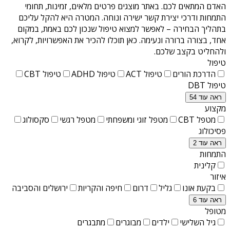
האדם המתאים לכם. באתר מוצגים פרטים מלאים, זמינות, תחומי
התמחות ודרכי יצירת קשר ישירה ונוחה. המטרה היא להקל עליכם
בתהליך הבחירה – לאפשר למצוא טיפול שנכון לכם באמת, במקום
אחד, בצורה ברורה ונעימה. כאן תוכלו להכיר את האפשרויות, לקרוא,
ולהחליט בקצב שלכם.
טיפול
הדרכת הורים
טיפול ACT
טיפול ADHD
טיפול CBT
טיפול DBT
ראה עוד 54
מקצוע
מטפל CBT
מטפל זוגי ומשפחתי
מטפל רגשי
סקסולוג
פסיכולוג
ראה עוד 2
התמחות
קלינית
איזור
בקעת אונו
גליל
דרום
חיפה והקריות
ירושלים והסביבה
ראה עוד 6
מטופל
גיל השלישי
ילדים
מבוגרים
מתבגרים