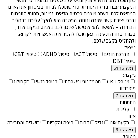
המקצוע עברו בדיקה יסודית, כדי שתוכלו לבחור בביטחון את האדם
המתאים לכם. באתר מוצגים פרטים מלאים, זמינות, תחומי התמחות
ודרכי יצירת קשר ישירה ונוחה. המטרה היא להקל עליכם בתהליך
הבחירה – לאפשר למצוא טיפול שנכון לכם באמת, במקום אחד,
בצורה ברורה ונעימה. כאן תוכלו להכיר את האפשרויות, לקרוא,
ולהחליט בקצב שלכם.
טיפול
הדרכת הורים
טיפול ACT
טיפול ADHD
טיפול CBT
טיפול DBT
ראה עוד 54
מקצוע
מטפל CBT
מטפל זוגי ומשפחתי
מטפל רגשי
סקסולוג
פסיכולוג
ראה עוד 2
התמחות
קלינית
איזור
בקעת אונו
גליל
דרום
חיפה והקריות
ירושלים והסביבה
ראה עוד 6
מטופל