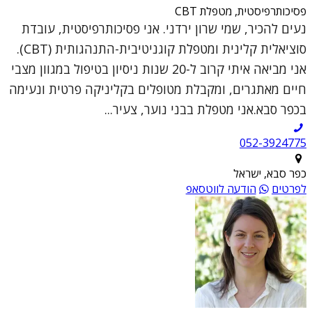
פסיכותרפיסטית, מטפלת CBT
נעים להכיר, שמי שרון ירדני. אני פסיכותרפיסטית, עובדת
סוציאלית קלינית ומטפלת קוגניטיבית-התנהגותית (CBT).
אני מביאה איתי קרוב ל-20 שנות ניסיון בטיפול במגוון מצבי
חיים מאתגרים, ומקבלת מטופלים בקליניקה פרטית ונעימה
בכפר סבא.אני מטפלת בבני נוער, צעיר...
052-3924775
כפר סבא, ישראל
לפרטים
הודעה לווטסאפ