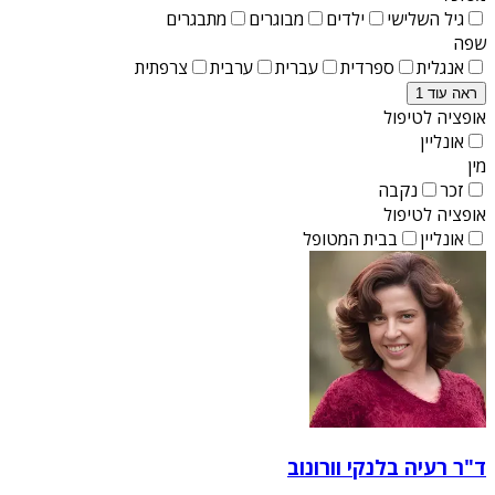
גיל השלישי
ילדים
מבוגרים
מתבגרים
שפה
אנגלית
ספרדית
עברית
ערבית
צרפתית
ראה עוד 1
אופציה לטיפול
אונליין
מין
זכר
נקבה
אופציה לטיפול
אונליין
בבית המטופל
ד"ר רעיה בלנקי וורונוב