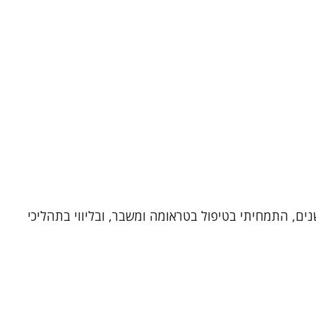
רית גולן וייס, עובדת סוציאלית קלינית ומטפלת זוגית ומינית, בעלת תוארי ראשון ושני מאוניברסיטת חיפה. במשך 25 שנים, התמחיתי בטיפול בטראומה ומשבר, ובליווי בתהליכי