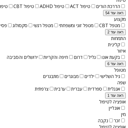
הדרכת הורים
טיפול ACT
טיפול ADHD
טיפול CBT
טיפול T
ראה עוד 54
מקצוע
מטפל CBT
מטפל זוגי ומשפחתי
מטפל רגשי
סקסולוג
פסיכ
ראה עוד 2
התמחות
קלינית
איזור
בקעת אונו
גליל
דרום
חיפה והקריות
ירושלים והסביבה
ראה עוד 6
מטופל
גיל השלישי
ילדים
מבוגרים
מתבגרים
שפה
אנגלית
ספרדית
עברית
ערבית
צרפתית
ראה עוד 1
אופציה לטיפול
אונליין
מין
זכר
נקבה
אופציה לטיפול