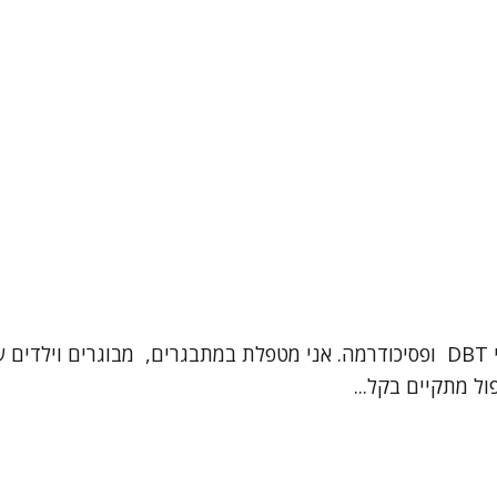
שמי אילנית בר חיים ואני פסיכותרפיסטית עם הכשרה בלימודי DBT ופסיכודרמה. אני מטפ