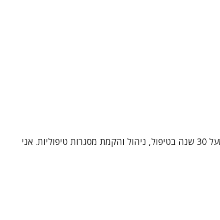
שמי ד"ר תלמה כהן, עובדת סוציאלית קלינית (MSW, Ph.D) ומטפלת זוגית ומשפחתית מוסמכת. אני בעלת ניסיון עשיר של מעל 30 שנה בטיפול, ניהול והקמת מסגרות טיפוליות. אני