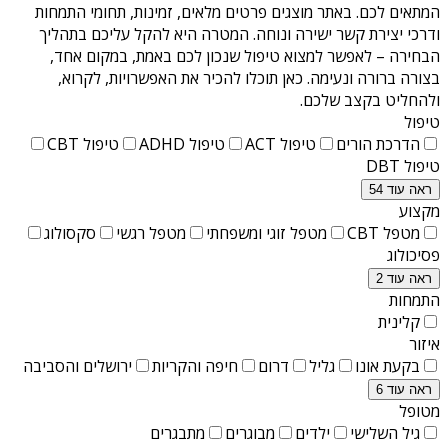
המתאים לכם. באתר מוצגים פרטים מלאים, זמינות, תחומי התמחות
ודרכי יצירת קשר ישירה ונוחה. המטרה היא להקל עליכם בתהליך
הבחירה – לאפשר למצוא טיפול שנכון לכם באמת, במקום אחד,
בצורה ברורה ונעימה. כאן תוכלו להכיר את האפשרויות, לקרוא,
ולהחליט בקצב שלכם.
טיפול
הדרכת הורים
טיפול ACT
טיפול ADHD
טיפול CBT
טיפול DBT
ראה עוד 54
מקצוע
מטפל CBT
מטפל זוגי ומשפחתי
מטפל רגשי
סקסולוג
פסיכולוג
ראה עוד 2
התמחות
קלינית
איזור
בקעת אונו
גליל
דרום
חיפה והקריות
ירושלים והסביבה
ראה עוד 6
מטופל
גיל השלישי
ילדים
מבוגרים
מתבגרים