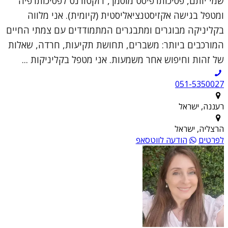
שמי יותם, פסיכותרפיסט מוסמך, דוקטורנט לפסיכותרפיה
ומטפל בגישה אקזיסטנציאליסטית (קיומית). אני מלווה
בקליניקה מבוגרים ומתבגרים המתמודדים עם צמתי החיים
המורכבים ביותר: משברים, תחושת תקיעות, חרדה, שאלות
של זהות וחיפוש אחר משמעות. אני מטפל בקליניקות ...
051-5350027
רעננה, ישראל
הרצליה, ישראל
לפרטים
הודעה לווטסאפ