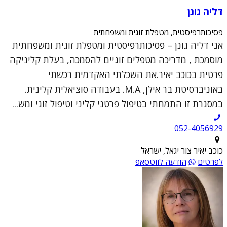
דליה גונן
פסיכותרפיסטית, מטפלת זוגית ומשפחתית
אני דליה גונן – פסיכותרפיסטית ומטפלת זוגית ומשפחתית
מוסמכת , מדריכה מטפלים זוגיים להסמכה, בעלת קליניקה
פרטית בכוכב יאיר.את השכלתי האקדמית רכשתי
באוניברסיטת בר אילן, M.A. בעבודה סוציאלית קלינית.
במסגרת זו התמחתי בטיפול פרטני קליני וטיפול זוגי ומש...
052-4056929
כוכב יאיר צור יגאל, ישראל
לפרטים
הודעה לווטסאפ