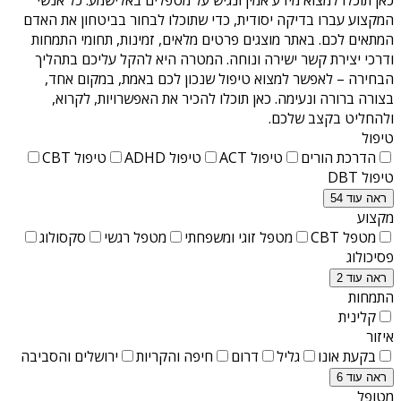
המקצוע עברו בדיקה יסודית, כדי שתוכלו לבחור בביטחון את האדם
המתאים לכם. באתר מוצגים פרטים מלאים, זמינות, תחומי התמחות
ודרכי יצירת קשר ישירה ונוחה. המטרה היא להקל עליכם בתהליך
הבחירה – לאפשר למצוא טיפול שנכון לכם באמת, במקום אחד,
בצורה ברורה ונעימה. כאן תוכלו להכיר את האפשרויות, לקרוא,
ולהחליט בקצב שלכם.
טיפול
הדרכת הורים
טיפול ACT
טיפול ADHD
טיפול CBT
טיפול DBT
ראה עוד 54
מקצוע
מטפל CBT
מטפל זוגי ומשפחתי
מטפל רגשי
סקסולוג
פסיכולוג
ראה עוד 2
התמחות
קלינית
איזור
בקעת אונו
גליל
דרום
חיפה והקריות
ירושלים והסביבה
ראה עוד 6
מטופל