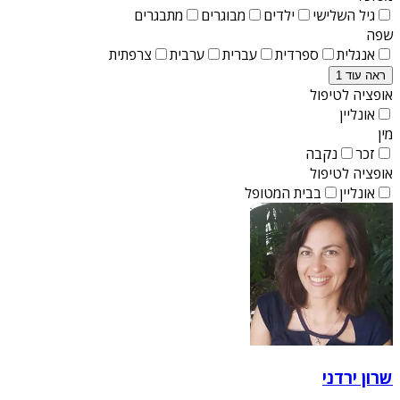
גיל השלישי
ילדים
מבוגרים
מתבגרים
שפה
אנגלית
ספרדית
עברית
ערבית
צרפתית
ראה עוד 1
אופציה לטיפול
אונליין
מין
זכר
נקבה
אופציה לטיפול
אונליין
בבית המטופל
שרון ירדני