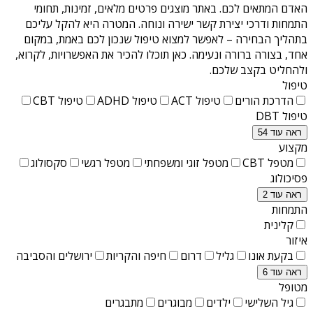
האדם המתאים לכם. באתר מוצגים פרטים מלאים, זמינות, תחומי
התמחות ודרכי יצירת קשר ישירה ונוחה. המטרה היא להקל עליכם
בתהליך הבחירה – לאפשר למצוא טיפול שנכון לכם באמת, במקום
אחד, בצורה ברורה ונעימה. כאן תוכלו להכיר את האפשרויות, לקרוא,
ולהחליט בקצב שלכם.
טיפול
הדרכת הורים
טיפול ACT
טיפול ADHD
טיפול CBT
טיפול DBT
ראה עוד 54
מקצוע
מטפל CBT
מטפל זוגי ומשפחתי
מטפל רגשי
סקסולוג
פסיכולוג
ראה עוד 2
התמחות
קלינית
איזור
בקעת אונו
גליל
דרום
חיפה והקריות
ירושלים והסביבה
ראה עוד 6
מטופל
גיל השלישי
ילדים
מבוגרים
מתבגרים