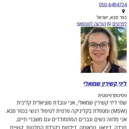
050-6494724
כפר סבא, ישראל
לפרטים
הודעה לווטסאפ
ליזי קשירין שמואלי
פסיכותרפיסטית
שמי ליזי קשירין שמואלי, אני עובדת סוציאלית קלינית
(MSW) ומטפלת בקליניקה פרטית לטיפול רגשי בכפר סבא.
אני מלווה נשים וגברים המתמודדים עם משברי חיים,
חרדה, דיכאון, טראומה, דילמות בקבלת החלטות, קשיים