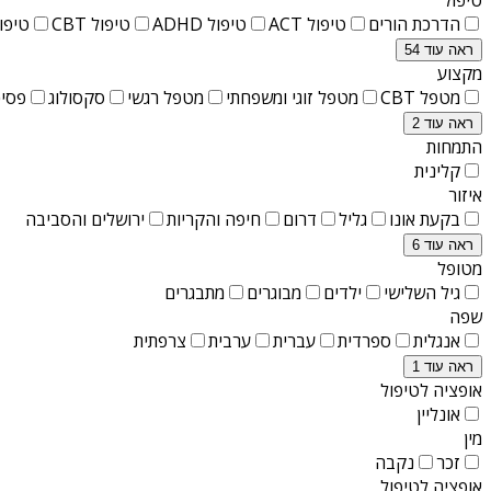
הדרכת הורים
טיפול ACT
טיפול ADHD
טיפול CBT
טיפול T
ראה עוד 54
מקצוע
מטפל CBT
מטפל זוגי ומשפחתי
מטפל רגשי
סקסולוג
פסיכ
ראה עוד 2
התמחות
קלינית
איזור
בקעת אונו
גליל
דרום
חיפה והקריות
ירושלים והסביבה
ראה עוד 6
מטופל
גיל השלישי
ילדים
מבוגרים
מתבגרים
שפה
אנגלית
ספרדית
עברית
ערבית
צרפתית
ראה עוד 1
אופציה לטיפול
אונליין
מין
זכר
נקבה
אופציה לטיפול