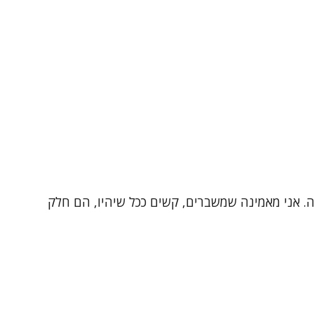
רפיסטית עם ניסיון של למעלה מ-20 שנה בטיפול, הדרכה והוראה. אני מאמינה שמשברים, קשים ככל שיהיו, הם חלק