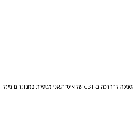
שמי ורוניקה, עובדת סוציאלית קלינית (MSW), פסיכותרפיסטית ומטפלת קוגניטיבית-התנהגותית (CBT) מוסמכת, בתהליך הסמכה להדרכה ב-CBT של איט"ה.אני מטפלת במבוגרים מעל