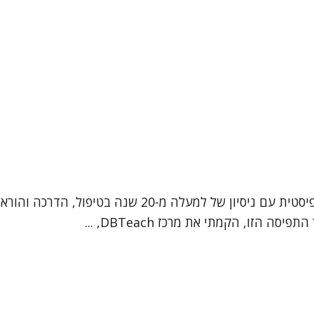
שמי דבורי חדרי-חביב. אני עובדת סוציאלית קלינית ופסיכות
הזו, הקמתי את מרכז DBTeach, ...