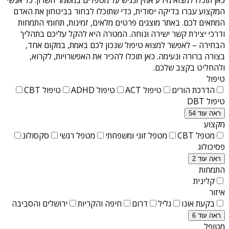
המקצוע עברו בדיקה יסודית, כדי שתוכלו לבחור בביטחון את האדם
המתאים לכם. באתר מוצגים פרטים מלאים, זמינות, תחומי התמחות
ודרכי יצירת קשר ישירה ונוחה. המטרה היא להקל עליכם בתהליך
הבחירה – לאפשר למצוא טיפול שנכון לכם באמת, במקום אחד,
בצורה ברורה ונעימה. כאן תוכלו להכיר את האפשרויות, לקרוא,
ולהחליט בקצב שלכם.
טיפול
הדרכת הורים
טיפול ACT
טיפול ADHD
טיפול CBT
טיפול DBT
ראה עוד 54
מקצוע
מטפל CBT
מטפל זוגי ומשפחתי
מטפל רגשי
סקסולוג
פסיכולוג
ראה עוד 2
התמחות
קלינית
איזור
בקעת אונו
גליל
דרום
חיפה והקריות
ירושלים והסביבה
ראה עוד 6
מטופל