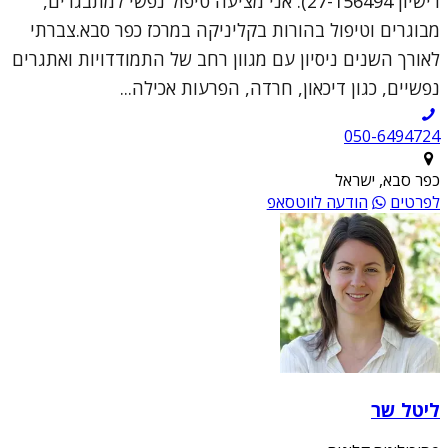
רישיון 27-156494). אני מציעה טיפול נפשי למתבגרים,
מבוגרים וטיפול בהורות בקליניקה במרכז כפר סבא.צברתי
לאורך השנים ניסיון עם מגוון רחב של התמודדויות ואתגרים
נפשיים, כגון דיכאון, חרדה, הפרעות אכילה...
050-6494724
כפר סבא, ישראל
לפרטים
הודעה לווטסאפ
ליטל שר