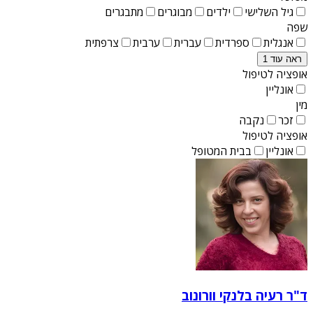
גיל השלישי
ילדים
מבוגרים
מתבגרים
שפה
אנגלית
ספרדית
עברית
ערבית
צרפתית
ראה עוד 1
אופציה לטיפול
אונליין
מין
זכר
נקבה
אופציה לטיפול
אונליין
בבית המטופל
ד"ר רעיה בלנקי וורונוב