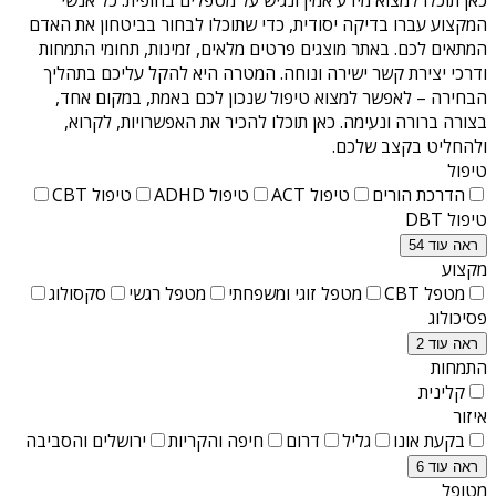
המקצוע עברו בדיקה יסודית, כדי שתוכלו לבחור בביטחון את האדם
המתאים לכם. באתר מוצגים פרטים מלאים, זמינות, תחומי התמחות
ודרכי יצירת קשר ישירה ונוחה. המטרה היא להקל עליכם בתהליך
הבחירה – לאפשר למצוא טיפול שנכון לכם באמת, במקום אחד,
בצורה ברורה ונעימה. כאן תוכלו להכיר את האפשרויות, לקרוא,
ולהחליט בקצב שלכם.
טיפול
הדרכת הורים
טיפול ACT
טיפול ADHD
טיפול CBT
טיפול DBT
ראה עוד 54
מקצוע
מטפל CBT
מטפל זוגי ומשפחתי
מטפל רגשי
סקסולוג
פסיכולוג
ראה עוד 2
התמחות
קלינית
איזור
בקעת אונו
גליל
דרום
חיפה והקריות
ירושלים והסביבה
ראה עוד 6
מטופל