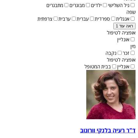
גיל השלישי
ילדים
מבוגרים
מתבגרים
שפה
אנגלית
ספרדית
עברית
ערבית
צרפתית
ראה עוד 1
אופציה לטיפול
אונליין
מין
זכר
נקבה
אופציה לטיפול
אונליין
בבית המטופל
ד"ר רעיה בלנקי וורונוב