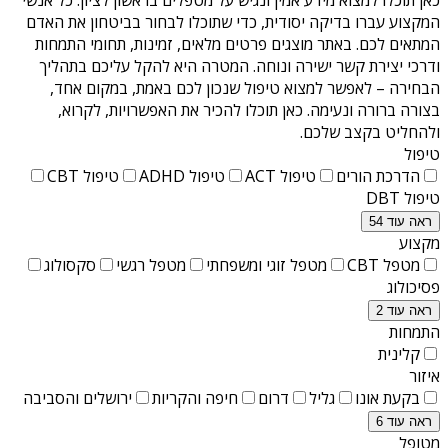
המקצוע עברו בדיקה יסודית, כדי שתוכלו לבחור בביטחון את האדם
המתאים לכם. באתר מוצגים פרטים מלאים, זמינות, תחומי התמחות
ודרכי יצירת קשר ישירה ונוחה. המטרה היא להקל עליכם בתהליך
הבחירה – לאפשר למצוא טיפול שנכון לכם באמת, במקום אחד,
בצורה ברורה ונעימה. כאן תוכלו להכיר את האפשרויות, לקרוא,
ולהחליט בקצב שלכם.
טיפול
הדרכת הורים
טיפול ACT
טיפול ADHD
טיפול CBT
טיפול DBT
ראה עוד 54
מקצוע
מטפל CBT
מטפל זוגי ומשפחתי
מטפל רגשי
סקסולוג
פסיכולוג
ראה עוד 2
התמחות
קלינית
איזור
בקעת אונו
גליל
דרום
חיפה והקריות
ירושלים והסביבה
ראה עוד 6
מטופל