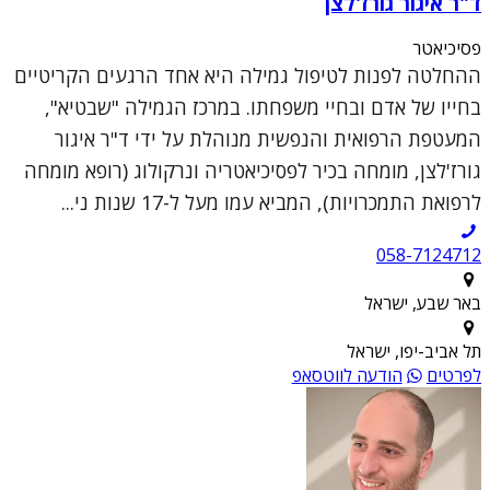
ד"ר איגור גורז'לצן
פסיכיאטר
ההחלטה לפנות לטיפול גמילה היא אחד הרגעים הקריטיים
בחייו של אדם ובחיי משפחתו. במרכז הגמילה "שבטיא",
המעטפת הרפואית והנפשית מנוהלת על ידי ד"ר איגור
גורז'לצן, מומחה בכיר לפסיכיאטריה ונרקולוג (רופא מומחה
לרפואת התמכרויות), המביא עמו מעל ל-17 שנות ני...
058-7124712
באר שבע, ישראל
תל אביב-יפו, ישראל
לפרטים
הודעה לווטסאפ