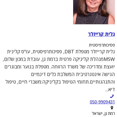
גלית קרייזלר
פסיכותרפיסטית
גלית קרייזלר מטפלת DBT, פסיכותרפיסטית, עו"ס קלינית
MSWמנהלת קליניקה פרטית ברמת גן, עובדת במכון שלום,
יועצת ומדריכה של משרד הרווחה. מטפלת בנוער ומבוגרים
הגישה אינטגרטיבית המשלבת כלים דינמיים
והתנהגותיים.תחומי הטיפול בקליניקה:משברי חיים, טיפול
דיא...
050-9909431
רמת גן, ישראל