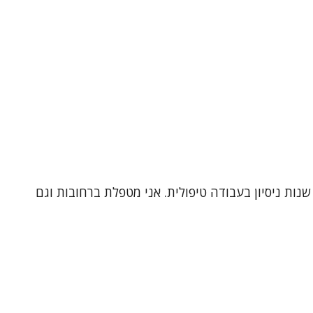
ה סוציאלית (MSW) מאוניברסיטת תל אביב, עם כעשר שנות ניסיון בעבודה טיפולית. אני מטפלת ברחובות וגם