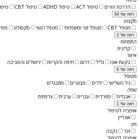
הדרכת הורים
טיפול ACT
טיפול ADHD
טיפול CBT
טיפול T
ראה עוד 54
מקצוע
מטפל CBT
מטפל זוגי ומשפחתי
מטפל רגשי
סקסולוג
פסיכ
ראה עוד 2
התמחות
קלינית
איזור
בקעת אונו
גליל
דרום
חיפה והקריות
ירושלים והסביבה
ראה עוד 6
מטופל
גיל השלישי
ילדים
מבוגרים
מתבגרים
שפה
אנגלית
ספרדית
עברית
ערבית
צרפתית
ראה עוד 1
אופציה לטיפול
אונליין
מין
זכר
נקבה
אופציה לטיפול