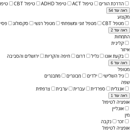
הדרכת הורים
טיפול ACT
טיפול ADHD
טיפול CBT
טיפול T
ראה עוד 54
מקצוע
מטפל CBT
מטפל זוגי ומשפחתי
מטפל רגשי
סקסולוג
פסיכ
ראה עוד 2
התמחות
קלינית
איזור
בקעת אונו
גליל
דרום
חיפה והקריות
ירושלים והסביבה
ראה עוד 6
מטופל
גיל השלישי
ילדים
מבוגרים
מתבגרים
שפה
אנגלית
ספרדית
עברית
ערבית
צרפתית
ראה עוד 1
אופציה לטיפול
אונליין
מין
זכר
נקבה
אופציה לטיפול