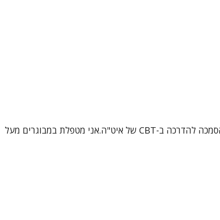
שמי ורוניקה, עובדת סוציאלית קלינית (MSW), פסיכותרפיסטית ומטפלת קוגניטיבית-התנהגותית (CBT) מוסמכת, בתהליך הסמכה להדרכה ב-CBT של איט"ה.אני מטפלת במבוגרים מעל