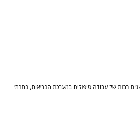
אנליטית ועובדת סוציאלית קלינית, בעלת 33 שנות ותק קליני. אחרי שנים רבות של עבודה טיפולית במערכת הבריאות, בחרתי