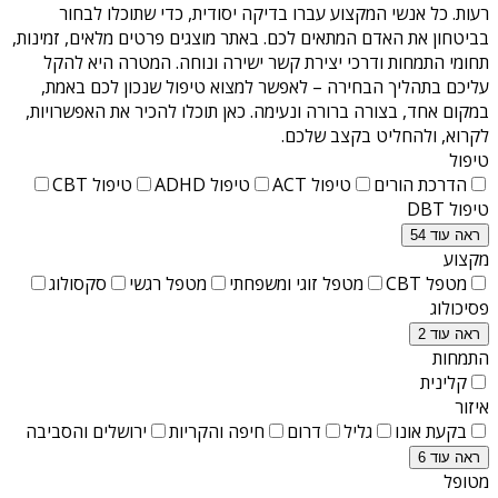
רעות
. כל אנשי המקצוע עברו בדיקה יסודית, כדי שתוכלו לבחור
בביטחון את האדם המתאים לכם. באתר מוצגים פרטים מלאים, זמינות,
תחומי התמחות ודרכי יצירת קשר ישירה ונוחה. המטרה היא להקל
עליכם בתהליך הבחירה – לאפשר למצוא טיפול שנכון לכם באמת,
במקום אחד, בצורה ברורה ונעימה. כאן תוכלו להכיר את האפשרויות,
לקרוא, ולהחליט בקצב שלכם.
טיפול
הדרכת הורים
טיפול ACT
טיפול ADHD
טיפול CBT
טיפול DBT
ראה עוד 54
מקצוע
מטפל CBT
מטפל זוגי ומשפחתי
מטפל רגשי
סקסולוג
פסיכולוג
ראה עוד 2
התמחות
קלינית
איזור
בקעת אונו
גליל
דרום
חיפה והקריות
ירושלים והסביבה
ראה עוד 6
מטופל