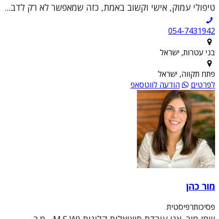
טיפולי עמוק, אישי וקשוב באמת, כזה שמאפשר לא רק לדב...
054-7431942
בני עטרות, ישראל
פתח תקווה, ישראל
לפרטים
הודעה לווטסאפ
מור כהן
פסיכותרפיסטית
שמי מור, אני עובדת סוציאלית קלינית (M.S.W , מ.ר.