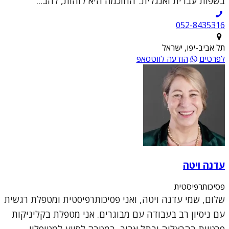
בשפות עברית ואנגלית."החוכמה היא לזהות, להב...
052-8435316
תל אביב-יפו, ישראל
לפרטים
הודעה לווטסאפ
עדנה ויטה
פסיכותרפיסטית
שלום, שמי עדנה ויטה, ואני פסיכותרפיסטית ומטפלת רגשית
עם ניסיון רב בעבודה עם מבוגרים. אני מטפלת בקליניקות
פרטיות בהרצליה ובתל אביב, במטרה לסייע למטופליי