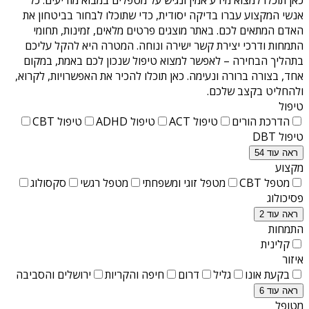
אנשי המקצוע עברו בדיקה יסודית, כדי שתוכלו לבחור בביטחון את
האדם המתאים לכם. באתר מוצגים פרטים מלאים, זמינות, תחומי
התמחות ודרכי יצירת קשר ישירה ונוחה. המטרה היא להקל עליכם
בתהליך הבחירה – לאפשר למצוא טיפול שנכון לכם באמת, במקום
אחד, בצורה ברורה ונעימה. כאן תוכלו להכיר את האפשרויות, לקרוא,
ולהחליט בקצב שלכם.
טיפול
הדרכת הורים
טיפול ACT
טיפול ADHD
טיפול CBT
טיפול DBT
ראה עוד 54
מקצוע
מטפל CBT
מטפל זוגי ומשפחתי
מטפל רגשי
סקסולוג
פסיכולוג
ראה עוד 2
התמחות
קלינית
איזור
בקעת אונו
גליל
דרום
חיפה והקריות
ירושלים והסביבה
ראה עוד 6
מטופל