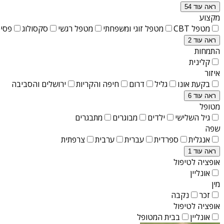
ראה עוד 54
מקצוע
מטפל CBT
מטפל זוגי ומשפחתי
מטפל רגשי
סקסולוג
פסיכ
ראה עוד 2
התמחות
קלינית
איזור
בקעת אונו
גליל
דרום
חיפה והקריות
ירושלים והסביבה
ראה עוד 6
מטופל
גיל השלישי
ילדים
מבוגרים
מתבגרים
שפה
אנגלית
ספרדית
עברית
ערבית
צרפתית
ראה עוד 1
אופציה לטיפול
אונליין
מין
זכר
נקבה
אופציה לטיפול
אונליין
בבית המטופל