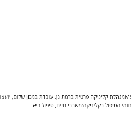
גלית קרייזלר מטפלת DBT, פסיכותרפיסטית, עו"ס קלינית MSWמנהלת קליניקה פרטית ברמת ג
י הטיפול בקליניקה:משברי חיים, טיפול דיא...