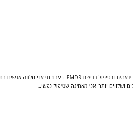
שמי שרון פיט, עו"ס קלינית (MSW) המתמחה בפסיכותרפיה דינ
 ושלווים יותר. אני מאמינה שטיפול נפשי...