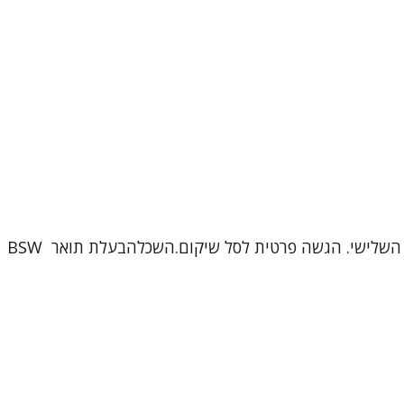
שמי אסנת זילברמן , פסיכותרפיסטית בגבעתייםמומחית בטיפול נפשי מגיל 18 ומעלה , החל ממבוגרים צעירים ועד בני הגיל השלישי. הגשה פרטית לסל שיקום.השכלהבעלת תואר BSW