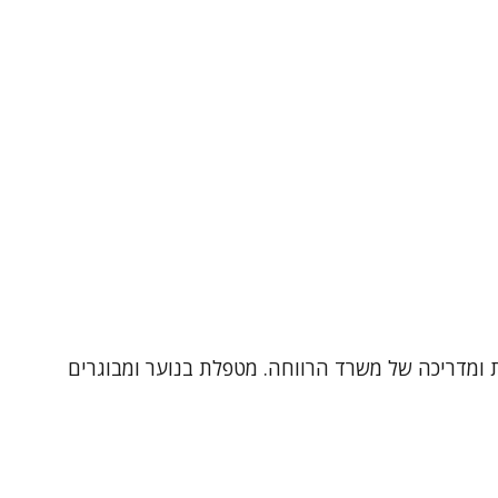
ן, עובדת במכון שלום, יועצת ומדריכה של משרד הרווחה. מטפלת בנוער ומבוגרים