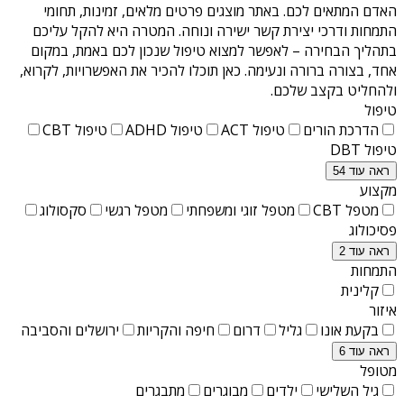
האדם המתאים לכם. באתר מוצגים פרטים מלאים, זמינות, תחומי
התמחות ודרכי יצירת קשר ישירה ונוחה. המטרה היא להקל עליכם
בתהליך הבחירה – לאפשר למצוא טיפול שנכון לכם באמת, במקום
אחד, בצורה ברורה ונעימה. כאן תוכלו להכיר את האפשרויות, לקרוא,
ולהחליט בקצב שלכם.
טיפול
הדרכת הורים
טיפול ACT
טיפול ADHD
טיפול CBT
טיפול DBT
ראה עוד 54
מקצוע
מטפל CBT
מטפל זוגי ומשפחתי
מטפל רגשי
סקסולוג
פסיכולוג
ראה עוד 2
התמחות
קלינית
איזור
בקעת אונו
גליל
דרום
חיפה והקריות
ירושלים והסביבה
ראה עוד 6
מטופל
גיל השלישי
ילדים
מבוגרים
מתבגרים