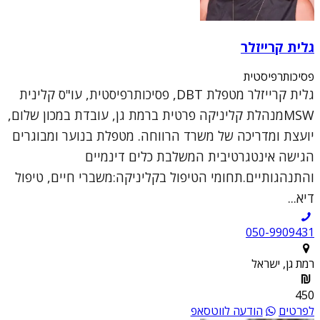
גלית קרייזלר
פסיכותרפיסטית
גלית קרייזלר מטפלת DBT, פסיכותרפיסטית, עו"ס קלינית
MSWמנהלת קליניקה פרטית ברמת גן, עובדת במכון שלום,
יועצת ומדריכה של משרד הרווחה. מטפלת בנוער ומבוגרים
הגישה אינטגרטיבית המשלבת כלים דינמיים
והתנהגותיים.תחומי הטיפול בקליניקה:משברי חיים, טיפול
דיא...
050-9909431
רמת גן, ישראל
450
לפרטים
הודעה לווטסאפ