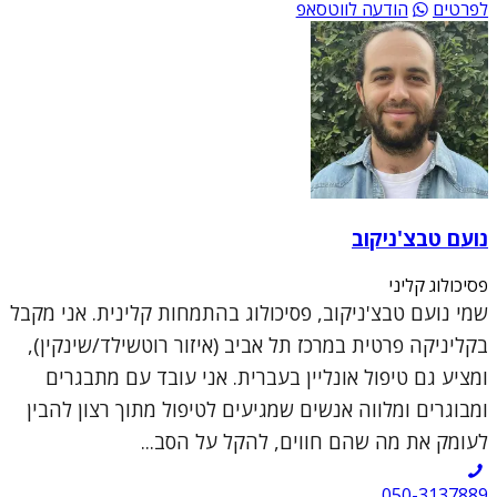
לפרטים
הודעה לווטסאפ
נועם טבצ'ניקוב
פסיכולוג קליני
שמי נועם טבצ'ניקוב, פסיכולוג בהתמחות קלינית. אני מקבל
בקליניקה פרטית במרכז תל אביב (איזור רוטשילד/שינקין),
ומציע גם טיפול אונליין בעברית. אני עובד עם מתבגרים
ומבוגרים ומלווה אנשים שמגיעים לטיפול מתוך רצון להבין
לעומק את מה שהם חווים, להקל על הסב...
050-3137889