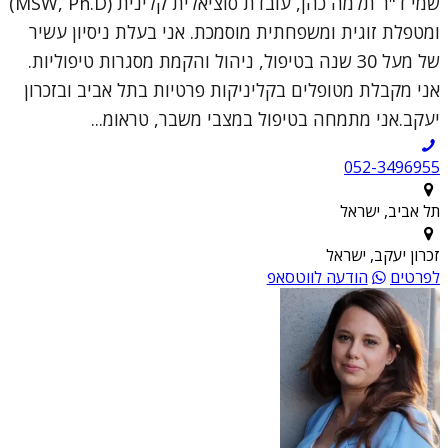
שמי ד"ר תלמה כהן, עובדת סוציאלית קלינית (MSW, Ph.D)
ומטפלת זוגית ומשפחתית מוסמכת. אני בעלת ניסיון עשיר
של מעל 30 שנה בטיפול, ניהול והקמת מסגרות טיפוליות.
אני מקבלת מטופלים בקליניקות פרטיות בתל אביב ובזכרון
יעקב.אני מתמחה בטיפול במצבי משבר, טראומ...
052-3496955
תל אביב, ישראל
זכרון יעקב, ישראל
לפרטים
הודעה לווטסאפ