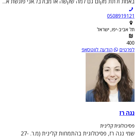
באמת ולתת מקום גם למה שקשה או מבולבל.אני פוגשת א...
0508919121
תל אביב-יפו, ישראל
400
לפרטים
הודעה לווטסאפ
נגה רז
פסיכולוגית קלינית
שמי נגה רז, פסיכולוגית בהתמחות קלינית (מ.ר. 27-