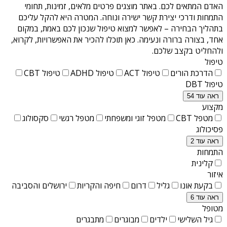
האדם המתאים לכם. באתר מוצגים פרטים מלאים, זמינות, תחומי
התמחות ודרכי יצירת קשר ישירה ונוחה. המטרה היא להקל עליכם
בתהליך הבחירה – לאפשר למצוא טיפול שנכון לכם באמת, במקום
אחד, בצורה ברורה ונעימה. כאן תוכלו להכיר את האפשרויות, לקרוא,
ולהחליט בקצב שלכם.
טיפול
הדרכת הורים
טיפול ACT
טיפול ADHD
טיפול CBT
טיפול DBT
ראה עוד 54
מקצוע
מטפל CBT
מטפל זוגי ומשפחתי
מטפל רגשי
סקסולוג
פסיכולוג
ראה עוד 2
התמחות
קלינית
איזור
בקעת אונו
גליל
דרום
חיפה והקריות
ירושלים והסביבה
ראה עוד 6
מטופל
גיל השלישי
ילדים
מבוגרים
מתבגרים