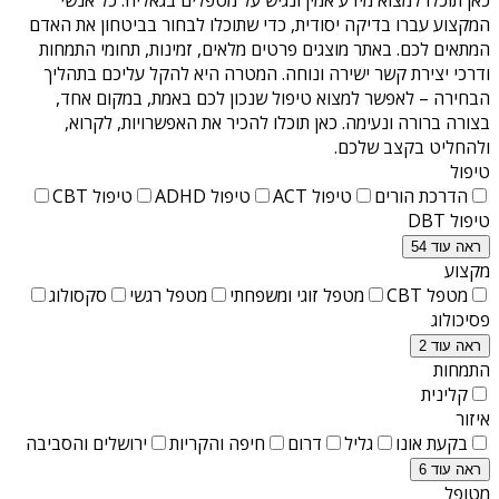
המקצוע עברו בדיקה יסודית, כדי שתוכלו לבחור בביטחון את האדם
המתאים לכם. באתר מוצגים פרטים מלאים, זמינות, תחומי התמחות
ודרכי יצירת קשר ישירה ונוחה. המטרה היא להקל עליכם בתהליך
הבחירה – לאפשר למצוא טיפול שנכון לכם באמת, במקום אחד,
בצורה ברורה ונעימה. כאן תוכלו להכיר את האפשרויות, לקרוא,
ולהחליט בקצב שלכם.
טיפול
הדרכת הורים
טיפול ACT
טיפול ADHD
טיפול CBT
טיפול DBT
ראה עוד 54
מקצוע
מטפל CBT
מטפל זוגי ומשפחתי
מטפל רגשי
סקסולוג
פסיכולוג
ראה עוד 2
התמחות
קלינית
איזור
בקעת אונו
גליל
דרום
חיפה והקריות
ירושלים והסביבה
ראה עוד 6
מטופל