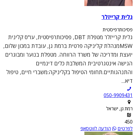
גלית קרייזלר
פסיכותרפיסטית
גלית קרייזלר מטפלת DBT, פסיכותרפיסטית, עו"ס קלינית
MSWמנהלת קליניקה פרטית ברמת גן, עובדת במכון שלום,
יועצת ומדריכה של משרד הרווחה. מטפלת בנוער ומבוגרים
הגישה אינטגרטיבית המשלבת כלים דינמיים
והתנהגותיים.תחומי הטיפול בקליניקה:משברי חיים, טיפול
דיא...
050-9909431
רמת גן, ישראל
450
לפרטים
הודעה לווטסאפ