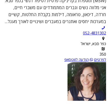
(MSW) ומטפלת בקליניקה פרטית לטיפול רגשי בכפר סבא.
אני מלווה נשים וגברים המתמודדים עם משברי חיים,
חרדה, דיכאון, טראומה, דילמות בקבלת החלטות, קשיים
במערכות יחסים ואתגרים במעברים ושינויים לאורך מעגל...
052-4831302
כפר סבא, ישראל
350
לפרטים
הודעה לווטסאפ