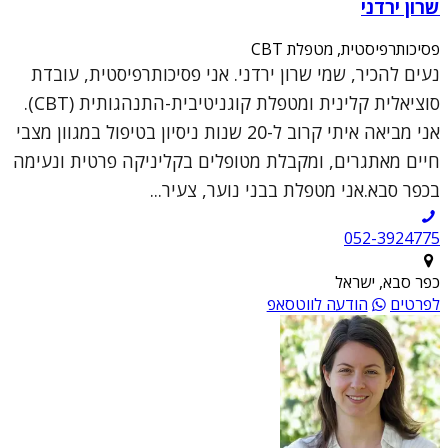
שרון ירדני
פסיכותרפיסטית, מטפלת CBT
נעים להכיר, שמי שרון ירדני. אני פסיכותרפיסטית, עובדת
סוציאלית קלינית ומטפלת קוגניטיבית-התנהגותית (CBT).
אני מביאה איתי קרוב ל-20 שנות ניסיון בטיפול במגוון מצבי
חיים מאתגרים, ומקבלת מטופלים בקליניקה פרטית ונעימה
בכפר סבא.אני מטפלת בבני נוער, צעיר...
052-3924775
כפר סבא, ישראל
לפרטים
הודעה לווטסאפ