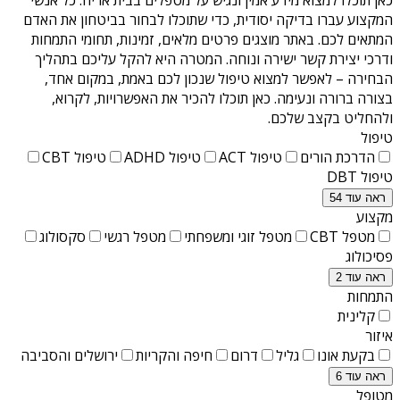
המקצוע עברו בדיקה יסודית, כדי שתוכלו לבחור בביטחון את האדם
המתאים לכם. באתר מוצגים פרטים מלאים, זמינות, תחומי התמחות
ודרכי יצירת קשר ישירה ונוחה. המטרה היא להקל עליכם בתהליך
הבחירה – לאפשר למצוא טיפול שנכון לכם באמת, במקום אחד,
בצורה ברורה ונעימה. כאן תוכלו להכיר את האפשרויות, לקרוא,
ולהחליט בקצב שלכם.
טיפול
הדרכת הורים
טיפול ACT
טיפול ADHD
טיפול CBT
טיפול DBT
ראה עוד 54
מקצוע
מטפל CBT
מטפל זוגי ומשפחתי
מטפל רגשי
סקסולוג
פסיכולוג
ראה עוד 2
התמחות
קלינית
איזור
בקעת אונו
גליל
דרום
חיפה והקריות
ירושלים והסביבה
ראה עוד 6
מטופל