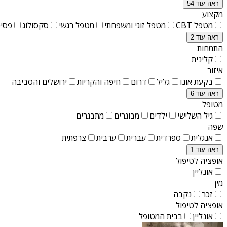
ראה עוד 54
מקצוע
מטפל CBT
מטפל זוגי ומשפחתי
מטפל רגשי
סקסולוג
פסיכ
ראה עוד 2
התמחות
קלינית
איזור
בקעת אונו
גליל
דרום
חיפה והקריות
ירושלים והסביבה
ראה עוד 6
מטופל
גיל השלישי
ילדים
מבוגרים
מתבגרים
שפה
אנגלית
ספרדית
עברית
ערבית
צרפתית
ראה עוד 1
אופציה לטיפול
אונליין
מין
זכר
נקבה
אופציה לטיפול
אונליין
בבית המטופל