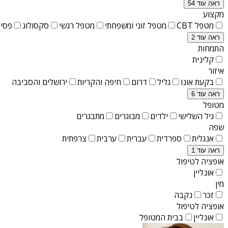
ראה עוד 54
מקצוע
מטפל CBT
מטפל זוגי ומשפחתי
מטפל רגשי
סקסולוג
פסיכ
ראה עוד 2
התמחות
קלינית
איזור
בקעת אונו
גליל
דרום
חיפה והקריות
ירושלים והסביבה
ראה עוד 6
מטופל
גיל השלישי
ילדים
מבוגרים
מתבגרים
שפה
אנגלית
ספרדית
עברית
ערבית
צרפתית
ראה עוד 1
אופציה לטיפול
אונליין
מין
זכר
נקבה
אופציה לטיפול
אונליין
בבית המטופל