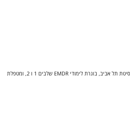
שמי אפרת כפיר יהנה, אני עובדת סוציאלית MSW, ומטפלת EMDR . אני בעלת תואר ראשון ושני בעבודה סוציאלית מאוניברסיטת תל אביב, בוגרת לימודי EMDR שלבים 1 ו 2, ומטפלת