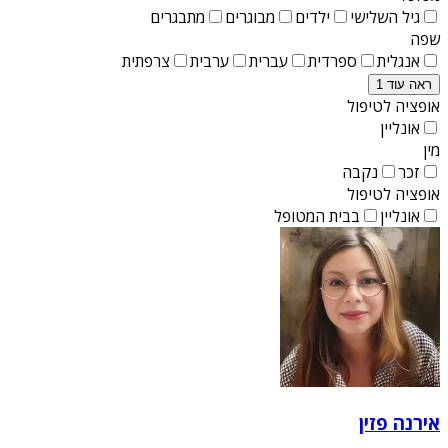
גיל השלישי
ילדים
מבוגרים
מתבגרים
שפה
אנגלית
ספרדית
עברית
ערבית
צרפתית
ראה עוד 1
אופציה לטיפול
אונליין
מין
זכר
נקבה
אופציה לטיפול
אונליין
בבית המטופל
אירנה פזין