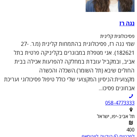
נגה רז
פסיכולוגית קלינית
שמי נגה רז, פסיכולוגית בהתמחות קלינית (מ.ר. 27-
182621). אני מטפלת במבוגרים בקליניקה פרטית בתל
אביב, ובמקביל עובדת במחלקה להפרעות אכילה בבית
החולים שיבא (תל השומר).השכלה והכשרה
מקצועית:הניסיון המקצועי שלי כולל טיפול פסיכולוגי ועריכת
אבחונים פסיכו...
058-4773333
תל אביב-יפו, ישראל
400
לפרטים
הודעה לווטסאפ