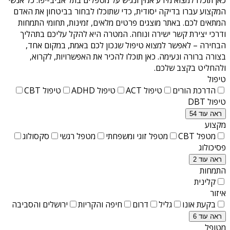
המקצוע עברו בדיקה יסודית, כדי שתוכלו לבחור בביטחון את האדם
המתאים לכם. באתר מוצגים פרטים מלאים, זמינות, תחומי התמחות
ודרכי יצירת קשר ישירה ונוחה. המטרה היא להקל עליכם בתהליך
הבחירה – לאפשר למצוא טיפול שנכון לכם באמת, במקום אחד,
בצורה ברורה ונעימה. כאן תוכלו להכיר את האפשרויות, לקרוא,
ולהחליט בקצב שלכם.
טיפול
הדרכת הורים
טיפול ACT
טיפול ADHD
טיפול CBT
טיפול DBT
ראה עוד 54
מקצוע
מטפל CBT
מטפל זוגי ומשפחתי
מטפל רגשי
סקסולוג
פסיכולוג
ראה עוד 2
התמחות
קלינית
איזור
בקעת אונו
גליל
דרום
חיפה והקריות
ירושלים והסביבה
ראה עוד 6
מטופל