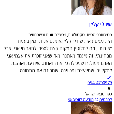
שירלי קליין
פסיכותרפיסטית, סקסולוגית, מטפלת זוגית ומשפחתית
היי, נעים מאד, שירלי קליין.אומנם אנחנו כאן בעמוד
"אודות", וזה לחלוטין המקום קצת לספר ולתאר מי אני, אבל
מבחינתי, זה מעמד מאתגר. מאז שאני זוכרת את עצמי אני
האדם ממול. זו שמכילה כל אחד ואחת, שיודעת ואוהבת
להקשיב, שמייעצת ומכווינה, שמבינה את התמונה ...
054-4700979
כפר סבא, ישראל
לפרטים
הודעה לווטסאפ