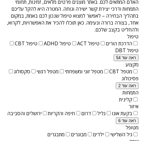
האדם המתאים לכם. באתר מוצגים פרטים מלאים, זמינות, תחומי
התמחות ודרכי יצירת קשר ישירה ונוחה. המטרה היא להקל עליכם
בתהליך הבחירה – לאפשר למצוא טיפול שנכון לכם באמת, במקום
אחד, בצורה ברורה ונעימה. כאן תוכלו להכיר את האפשרויות, לקרוא,
ולהחליט בקצב שלכם.
טיפול
הדרכת הורים
טיפול ACT
טיפול ADHD
טיפול CBT
טיפול DBT
ראה עוד 54
מקצוע
מטפל CBT
מטפל זוגי ומשפחתי
מטפל רגשי
סקסולוג
פסיכולוג
ראה עוד 2
התמחות
קלינית
איזור
בקעת אונו
גליל
דרום
חיפה והקריות
ירושלים והסביבה
ראה עוד 6
מטופל
גיל השלישי
ילדים
מבוגרים
מתבגרים