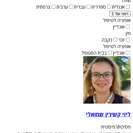
שפה
אנגלית
ספרדית
עברית
ערבית
צרפתית
ראה עוד 1
אופציה לטיפול
אונליין
מין
זכר
נקבה
אופציה לטיפול
אונליין
בבית המטופל
ליזי קשירין שמואלי
פסיכותרפיסטית