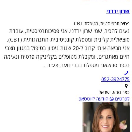
שרון ירדני
פסיכותרפיסטית, מטפלת CBT
נעים להכיר, שמי שרון ירדני. אני פסיכותרפיסטית, עובדת
סוציאלית קלינית ומטפלת קוגניטיבית-התנהגותית (CBT).
אני מביאה איתי קרוב ל-20 שנות ניסיון בטיפול במגוון מצבי
חיים מאתגרים, ומקבלת מטופלים בקליניקה פרטית ונעימה
בכפר סבא.אני מטפלת בבני נוער, צעיר...
052-3924775
כפר סבא, ישראל
לפרטים
הודעה לווטסאפ