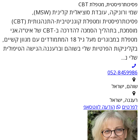
פסיכותרפיסטית, מטפלת CBT
שמי ורוניקה, עובדת סוציאלית קלינית (MSW),
פסיכותרפיסטית ומטפלת קוגניטיבית-התנהגותית (CBT)
מוסמכת, בתהליך הסמכה להדרכה ב-CBT של איט"ה.אני
מטפלת במבוגרים מעל גיל 18 המתמודדים עם מגוון קשיים,
בקליניקות הפרטיות שלי בשוהם וברעננה.הגישה הטיפולית
שלי נ...
052-8459986
שוהם, ישראל
רעננה, ישראל
לפרטים
הודעה לווטסאפ