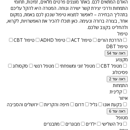
האדם המתאים לכם. באתר מוצגים פרטים מלאים, זמינות, תחומי
התמחות ודרכי יצירת קשר ישירה ונוחה. המטרה היא להקל עליכם
בתהליך הבחירה – לאפשר למצוא טיפול שנכון לכם באמת, במקום
אחד, בצורה ברורה ונעימה. כאן תוכלו להכיר את האפשרויות, לקרוא,
ולהחליט בקצב שלכם.
טיפול
הדרכת הורים
טיפול ACT
טיפול ADHD
טיפול CBT
טיפול DBT
ראה עוד 54
מקצוע
מטפל CBT
מטפל זוגי ומשפחתי
מטפל רגשי
סקסולוג
פסיכולוג
ראה עוד 2
התמחות
קלינית
איזור
בקעת אונו
גליל
דרום
חיפה והקריות
ירושלים והסביבה
ראה עוד 6
מטופל
גיל השלישי
ילדים
מבוגרים
מתבגרים