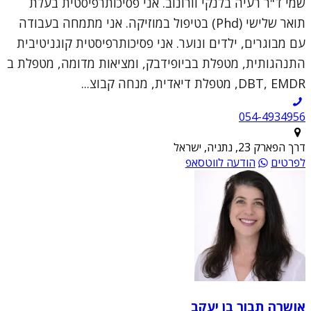
שמי ד"ר רעיה בלנקי וורונוב. אני פסיכותרפיסטית בעלת
תואר שלישי (Phd) בטיפול במוזיקה. אני מתמחה בעבודה
עם מבוגרים, ילדים ונוער. אני פסיכותרפיסטית קוגניטיבית
התנהגותית, מטפלת בביופידבק, ומציאות מדומה, מטפלת ב
DBT, EMDR, מטפלת דיאדית, מנחה קבוצ...
054-4934956
דרך הפארק 23, נתניה, ישראל
לפרטים
הודעה לווטסאפ
אושרה תבור בן יעקב