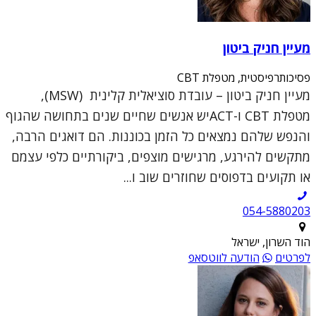
מעיין חניק ביטון
פסיכותרפיסטית, מטפלת CBT
מעיין חניק ביטון – עובדת סוציאלית קלינית (MSW),
מטפלת CBT ו-ACTיש אנשים שחיים שנים בתחושה שהגוף
והנפש שלהם נמצאים כל הזמן בכוננות. הם דואגים הרבה,
מתקשים להירגע, מרגישים מוצפים, ביקורתיים כלפי עצמם
או תקועים בדפוסים שחוזרים שוב ו...
054-5880203
הוד השרון, ישראל
לפרטים
הודעה לווטסאפ