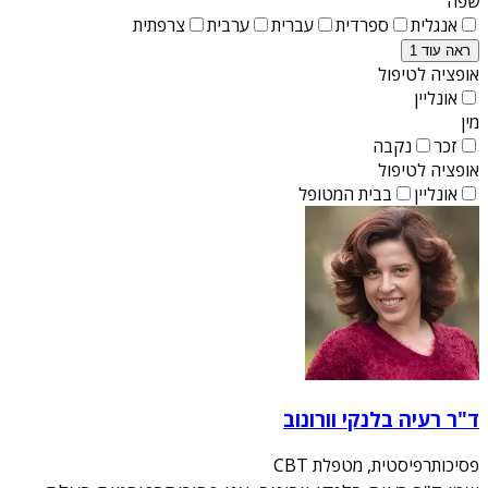
שפה
אנגלית
ספרדית
עברית
ערבית
צרפתית
ראה עוד 1
אופציה לטיפול
אונליין
מין
זכר
נקבה
אופציה לטיפול
אונליין
בבית המטופל
ד"ר רעיה בלנקי וורונוב
פסיכותרפיסטית, מטפלת CBT