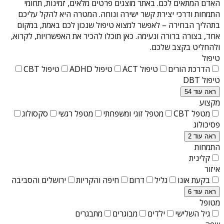
האדם המתאים לכם. באתר מוצגים פרטים מלאים, זמינות, תחומי
התמחות ודרכי יצירת קשר ישירה ונוחה. המטרה היא להקל עליכם
בתהליך הבחירה – לאפשר למצוא טיפול שנכון לכם באמת, במקום
אחד, בצורה ברורה ונעימה. כאן תוכלו להכיר את האפשרויות, לקרוא,
ולהחליט בקצב שלכם.
טיפול
הדרכת הורים
טיפול ACT
טיפול ADHD
טיפול CBT
טיפול DBT
ראה עוד 54
מקצוע
מטפל CBT
מטפל זוגי ומשפחתי
מטפל רגשי
סקסולוג
פסיכולוג
ראה עוד 2
התמחות
קלינית
איזור
בקעת אונו
גליל
דרום
חיפה והקריות
ירושלים והסביבה
ראה עוד 6
מטופל
גיל השלישי
ילדים
מבוגרים
מתבגרים