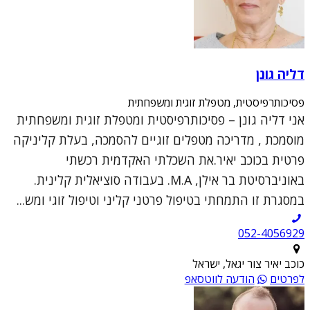
דליה גונן
פסיכותרפיסטית, מטפלת זוגית ומשפחתית
אני דליה גונן – פסיכותרפיסטית ומטפלת זוגית ומשפחתית
מוסמכת , מדריכה מטפלים זוגיים להסמכה, בעלת קליניקה
פרטית בכוכב יאיר.את השכלתי האקדמית רכשתי
באוניברסיטת בר אילן, M.A. בעבודה סוציאלית קלינית.
במסגרת זו התמחתי בטיפול פרטני קליני וטיפול זוגי ומש...
052-4056929
כוכב יאיר צור יגאל, ישראל
לפרטים
הודעה לווטסאפ