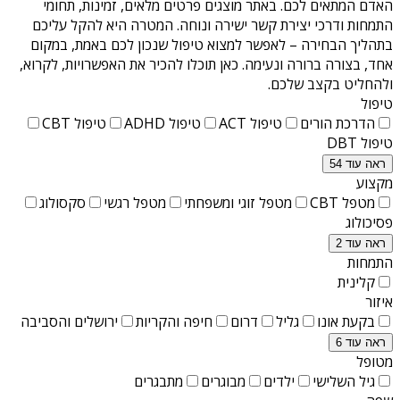
האדם המתאים לכם. באתר מוצגים פרטים מלאים, זמינות, תחומי
התמחות ודרכי יצירת קשר ישירה ונוחה. המטרה היא להקל עליכם
בתהליך הבחירה – לאפשר למצוא טיפול שנכון לכם באמת, במקום
אחד, בצורה ברורה ונעימה. כאן תוכלו להכיר את האפשרויות, לקרוא,
ולהחליט בקצב שלכם.
טיפול
הדרכת הורים
טיפול ACT
טיפול ADHD
טיפול CBT
טיפול DBT
ראה עוד 54
מקצוע
מטפל CBT
מטפל זוגי ומשפחתי
מטפל רגשי
סקסולוג
פסיכולוג
ראה עוד 2
התמחות
קלינית
איזור
בקעת אונו
גליל
דרום
חיפה והקריות
ירושלים והסביבה
ראה עוד 6
מטופל
גיל השלישי
ילדים
מבוגרים
מתבגרים