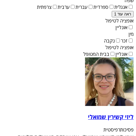
שפה
אנגלית
ספרדית
עברית
ערבית
צרפתית
ראה עוד 1
אופציה לטיפול
אונליין
מין
זכר
נקבה
אופציה לטיפול
אונליין
בבית המטופל
ליזי קשירין שמואלי
פסיכותרפיסטית