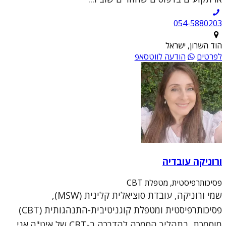
054-5880203
הוד השרון, ישראל
לפרטים
הודעה לווטסאפ
ורוניקה עובדיה
פסיכותרפיסטית, מטפלת CBT
שמי ורוניקה, עובדת סוציאלית קלינית (MSW),
פסיכותרפיסטית ומטפלת קוגניטיבית-התנהגותית (CBT)
מוסמכת, בתהליך הסמכה להדרכה ב-CBT של איט"ה.אני