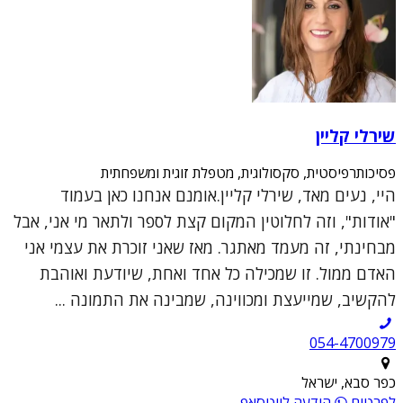
שירלי קליין
פסיכותרפיסטית, סקסולוגית, מטפלת זוגית ומשפחתית
היי, נעים מאד, שירלי קליין.אומנם אנחנו כאן בעמוד
"אודות", וזה לחלוטין המקום קצת לספר ולתאר מי אני, אבל
מבחינתי, זה מעמד מאתגר. מאז שאני זוכרת את עצמי אני
האדם ממול. זו שמכילה כל אחד ואחת, שיודעת ואוהבת
להקשיב, שמייעצת ומכווינה, שמבינה את התמונה ...
054-4700979
כפר סבא, ישראל
לפרטים
הודעה לווטסאפ