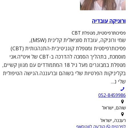
ורוניקה עובדיה
פסיכותרפיסטית, מטפלת CBT
שמי ורוניקה, עובדת סוציאלית קלינית (MSW),
פסיכותרפיסטית ומטפלת קוגניטיבית-התנהגותית (CBT)
מוסמכת, בתהליך הסמכה להדרכה ב-CBT של איט"ה.אני
מטפלת במבוגרים מעל גיל 18 המתמודדים עם מגוון קשיים,
בקליניקות הפרטיות שלי בשוהם וברעננה.הגישה הטיפולית
שלי נ...
052-8459986
שוהם, ישראל
רעננה, ישראל
לפרטים
הודעה לווטסאפ