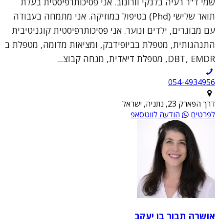
שמי ד"ר רעיה בלנקי וורונוב. אני פסיכותרפיסטית בעלת
תואר שלישי (Phd) בטיפול במוזיקה. אני מתמחה בעבודה
עם מבוגרים, ילדים ונוער. אני פסיכותרפיסטית קוגניטיבית
התנהגותית, מטפלת בביופידבק, ומציאות מדומה, מטפלת ב
DBT, EMDR, מטפלת דיאדית, מנחה קבוצ...
054-4934956
דרך הפארק 23, נתניה, ישראל
לפרטים
הודעה לווטסאפ
אושרה תבור בן יעקב