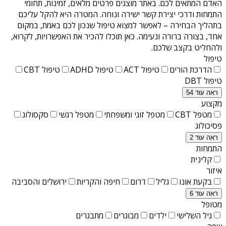
האדם המתאים לכם. באתר מוצגים פרטים מלאים, זמינות, תחומי
התמחות ודרכי יצירת קשר ישירה ונוחה. המטרה היא להקל עליכם
בתהליך הבחירה – לאפשר למצוא טיפול שנכון לכם באמת, במקום
אחד, בצורה ברורה ונעימה. כאן תוכלו להכיר את האפשרויות, לקרוא,
ולהחליט בקצב שלכם.
טיפול
הדרכת הורים
טיפול ACT
טיפול ADHD
טיפול CBT
טיפול DBT
ראה עוד 54
מקצוע
מטפל CBT
מטפל זוגי ומשפחתי
מטפל רגשי
סקסולוג
פסיכולוג
ראה עוד 2
התמחות
קלינית
איזור
בקעת אונו
גליל
דרום
חיפה והקריות
ירושלים והסביבה
ראה עוד 6
מטופל
גיל השלישי
ילדים
מבוגרים
מתבגרים