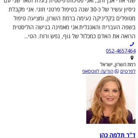
שמי אורי אבן זהב, ואני פסיכותרפיסטית בעלת תואר שני עם
ניסיון עשיר של כ-30 שנה בטיפול פרטני וזוגי. אני מקבלת
מטופלים בקליניקה נעימה ברמת השרון, ומציעה טיפול
בשפה העברית והאנגלית.אני מאמינה בגישה הוליסטית
הרואה את האדם כמכלול של גוף, נפש ורוח. הטי...
052-4657464
רמת השרון, ישראל
לפרטים
הודעה לווטסאפ
ד"ר תלמה כהן