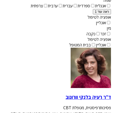
שפה
אנגלית
ספרדית
עברית
ערבית
צרפתית
ראה עוד 1
אופציה לטיפול
אונליין
מין
זכר
נקבה
אופציה לטיפול
אונליין
בבית המטופל
ד"ר רעיה בלנקי וורונוב
פסיכותרפיסטית, מטפלת CBT