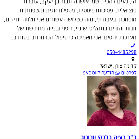
הי, נעים להכיר. שמי אושרה תבור בן יעקב, עובדת
סוציאלית, פסיכותרפיסטית, מטפלת זוגית ומשפחתית
מוסמכת. בעבודתי, מזה כשלושה עשורים אני מלווה יחידים,
זוגות והורים בתהליכי שינוי, ריפוי ובנייה מחודשת של
מערכות יחסים. אני מאמינה כי טיפול הנו מרחב בטוח ב...
050-4485298
קדימה צורן, ישראל
לפרטים
הודעה לווטסאפ
ד"ר רעיה בלנקי וורונוב