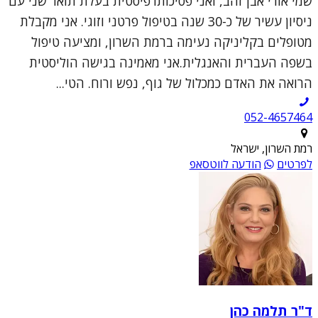
שמי אורי אבן זהב, ואני פסיכותרפיסטית בעלת תואר שני עם
ניסיון עשיר של כ-30 שנה בטיפול פרטני וזוגי. אני מקבלת
מטופלים בקליניקה נעימה ברמת השרון, ומציעה טיפול
בשפה העברית והאנגלית.אני מאמינה בגישה הוליסטית
הרואה את האדם כמכלול של גוף, נפש ורוח. הטי...
052-4657464
רמת השרון, ישראל
לפרטים
הודעה לווטסאפ
ד"ר תלמה כהן