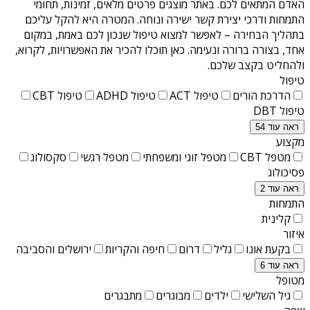
האדם המתאים לכם. באתר מוצגים פרטים מלאים, זמינות, תחומי
התמחות ודרכי יצירת קשר ישירה ונוחה. המטרה היא להקל עליכם
בתהליך הבחירה – לאפשר למצוא טיפול שנכון לכם באמת, במקום
אחד, בצורה ברורה ונעימה. כאן תוכלו להכיר את האפשרויות, לקרוא,
ולהחליט בקצב שלכם.
טיפול
הדרכת הורים
טיפול ACT
טיפול ADHD
טיפול CBT
טיפול DBT
ראה עוד 54
מקצוע
מטפל CBT
מטפל זוגי ומשפחתי
מטפל רגשי
סקסולוג
פסיכולוג
ראה עוד 2
התמחות
קלינית
איזור
בקעת אונו
גליל
דרום
חיפה והקריות
ירושלים והסביבה
ראה עוד 6
מטופל
גיל השלישי
ילדים
מבוגרים
מתבגרים