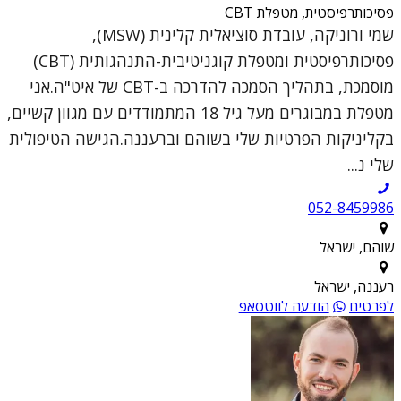
פסיכותרפיסטית, מטפלת CBT
שמי ורוניקה, עובדת סוציאלית קלינית (MSW),
פסיכותרפיסטית ומטפלת קוגניטיבית-התנהגותית (CBT)
מוסמכת, בתהליך הסמכה להדרכה ב-CBT של איט"ה.אני
מטפלת במבוגרים מעל גיל 18 המתמודדים עם מגוון קשיים,
בקליניקות הפרטיות שלי בשוהם וברעננה.הגישה הטיפולית
שלי נ...
052-8459986
שוהם, ישראל
רעננה, ישראל
לפרטים
הודעה לווטסאפ