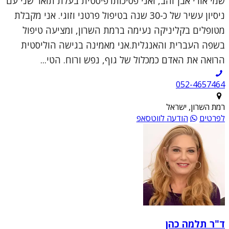
שמי אורי אבן זהב, ואני פסיכותרפיסטית בעלת תואר שני עם
ניסיון עשיר של כ-30 שנה בטיפול פרטני וזוגי. אני מקבלת
מטופלים בקליניקה נעימה ברמת השרון, ומציעה טיפול
בשפה העברית והאנגלית.אני מאמינה בגישה הוליסטית
הרואה את האדם כמכלול של גוף, נפש ורוח. הטי...
052-4657464
רמת השרון, ישראל
לפרטים
הודעה לווטסאפ
ד"ר תלמה כהן