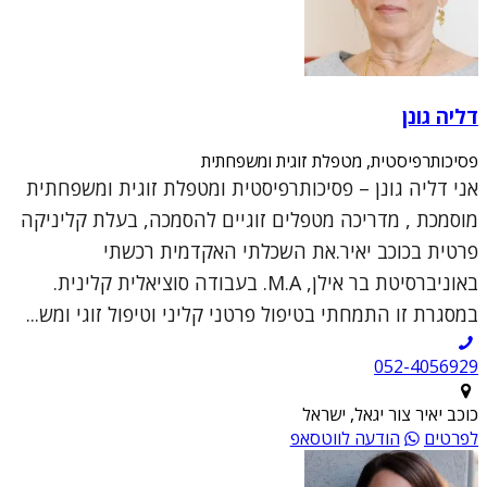
דליה גונן
פסיכותרפיסטית, מטפלת זוגית ומשפחתית
אני דליה גונן – פסיכותרפיסטית ומטפלת זוגית ומשפחתית
מוסמכת , מדריכה מטפלים זוגיים להסמכה, בעלת קליניקה
פרטית בכוכב יאיר.את השכלתי האקדמית רכשתי
באוניברסיטת בר אילן, M.A. בעבודה סוציאלית קלינית.
במסגרת זו התמחתי בטיפול פרטני קליני וטיפול זוגי ומש...
052-4056929
כוכב יאיר צור יגאל, ישראל
לפרטים
הודעה לווטסאפ