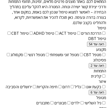
המתאים לכם. באתר מוצגים פרטים מלאים, זמינות, תחומי התמחות
ודרכי יצירת קשר ישירה ונוחה. המטרה היא להקל עליכם בתהליך
הבחירה – לאפשר למצוא טיפול שנכון לכם באמת, במקום אחד,
בצורה ברורה ונעימה. כאן תוכלו להכיר את האפשרויות, לקרוא,
ולהחליט בקצב שלכם.
טיפול
הדרכת הורים
טיפול ACT
טיפול ADHD
טיפול CBT
טיפול DBT
ראה עוד 54
מקצוע
מטפל CBT
מטפל זוגי ומשפחתי
מטפל רגשי
סקסולוג
פסיכולוג
ראה עוד 2
התמחות
קלינית
איזור
בקעת אונו
גליל
דרום
חיפה והקריות
ירושלים והסביבה
ראה עוד 6
מטופל
גיל השלישי
ילדים
מבוגרים
מתבגרים