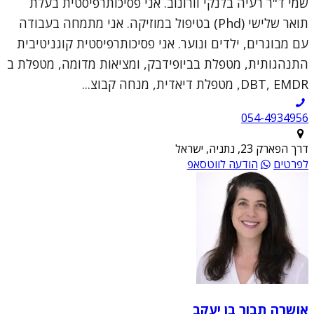
שמי ד"ר רעיה בלנקי וורונוב. אני פסיכותרפיסטית בעלת
תואר שלישי (Phd) בטיפול במוזיקה. אני מתמחה בעבודה
עם מבוגרים, ילדים ונוער. אני פסיכותרפיסטית קוגניטיבית
התנהגותית, מטפלת בביופידבק, ומציאות מדומה, מטפלת ב
DBT, EMDR, מטפלת דיאדית, מנחה קבוצ...
054-4934956
דרך הפארק 23, נתניה, ישראל
לפרטים
הודעה לווטסאפ
אושרה תבור בן יעקב