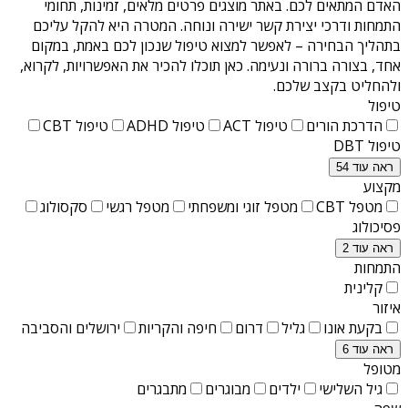
האדם המתאים לכם. באתר מוצגים פרטים מלאים, זמינות, תחומי
התמחות ודרכי יצירת קשר ישירה ונוחה. המטרה היא להקל עליכם
בתהליך הבחירה – לאפשר למצוא טיפול שנכון לכם באמת, במקום
אחד, בצורה ברורה ונעימה. כאן תוכלו להכיר את האפשרויות, לקרוא,
ולהחליט בקצב שלכם.
טיפול
הדרכת הורים
טיפול ACT
טיפול ADHD
טיפול CBT
טיפול DBT
ראה עוד 54
מקצוע
מטפל CBT
מטפל זוגי ומשפחתי
מטפל רגשי
סקסולוג
פסיכולוג
ראה עוד 2
התמחות
קלינית
איזור
בקעת אונו
גליל
דרום
חיפה והקריות
ירושלים והסביבה
ראה עוד 6
מטופל
גיל השלישי
ילדים
מבוגרים
מתבגרים