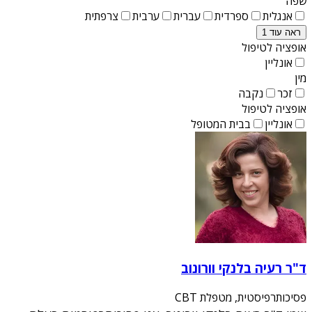
שפה
אנגלית
ספרדית
עברית
ערבית
צרפתית
ראה עוד 1
אופציה לטיפול
אונליין
מין
זכר
נקבה
אופציה לטיפול
אונליין
בבית המטופל
ד"ר רעיה בלנקי וורונוב
פסיכותרפיסטית, מטפלת CBT