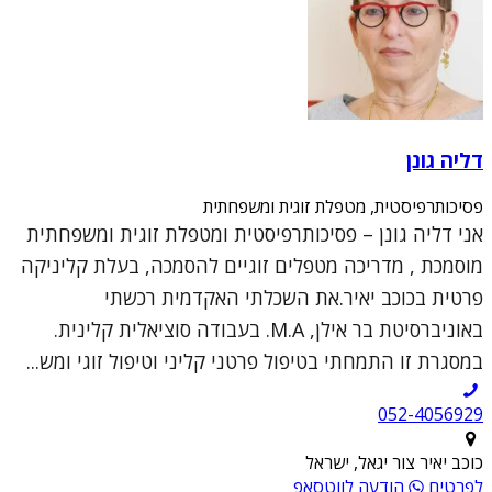
דליה גונן
פסיכותרפיסטית, מטפלת זוגית ומשפחתית
אני דליה גונן – פסיכותרפיסטית ומטפלת זוגית ומשפחתית
מוסמכת , מדריכה מטפלים זוגיים להסמכה, בעלת קליניקה
פרטית בכוכב יאיר.את השכלתי האקדמית רכשתי
באוניברסיטת בר אילן, M.A. בעבודה סוציאלית קלינית.
במסגרת זו התמחתי בטיפול פרטני קליני וטיפול זוגי ומש...
052-4056929
כוכב יאיר צור יגאל, ישראל
לפרטים
הודעה לווטסאפ