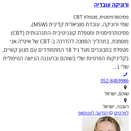
ורוניקה עובדיה
פסיכותרפיסטית, מטפלת CBT
שמי ורוניקה, עובדת סוציאלית קלינית (MSW),
פסיכותרפיסטית ומטפלת קוגניטיבית-התנהגותית (CBT)
מוסמכת, בתהליך הסמכה להדרכה ב-CBT של איט"ה.אני
מטפלת במבוגרים מעל גיל 18 המתמודדים עם מגוון קשיים,
בקליניקות הפרטיות שלי בשוהם וברעננה.הגישה הטיפולית
שלי נ...
052-8459986
שוהם, ישראל
רעננה, ישראל
לפרטים
הודעה לווטסאפ