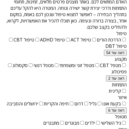
האדם המתאים לכם. באתר מוצגים פרטים מלאים, זמינות, תחומי
התמחות ודרכי יצירת קשר ישירה ונוחה. המטרה היא להקל עליכם
בתהליך הבחירה – לאפשר למצוא טיפול שנכון לכם באמת, במקום
אחד, בצורה ברורה ונעימה. כאן תוכלו להכיר את האפשרויות, לקרוא,
ולהחליט בקצב שלכם.
טיפול
הדרכת הורים
טיפול ACT
טיפול ADHD
טיפול CBT
טיפול DBT
ראה עוד 54
מקצוע
מטפל CBT
מטפל זוגי ומשפחתי
מטפל רגשי
סקסולוג
פסיכולוג
ראה עוד 2
התמחות
קלינית
איזור
בקעת אונו
גליל
דרום
חיפה והקריות
ירושלים והסביבה
ראה עוד 6
מטופל
גיל השלישי
ילדים
מבוגרים
מתבגרים