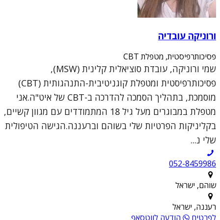
ורוניקה עובדיה
פסיכותרפיסטית, מטפלת CBT
שמי ורוניקה, עובדת סוציאלית קלינית (MSW),
פסיכותרפיסטית ומטפלת קוגניטיבית-התנהגותית (CBT)
מוסמכת, בתהליך הסמכה להדרכה ב-CBT של איט"ה.אני
מטפלת במבוגרים מעל גיל 18 המתמודדים עם מגוון קשיים,
בקליניקות הפרטיות שלי בשוהם וברעננה.הגישה הטיפולית
שלי נ...
052-8459986
שוהם, ישראל
רעננה, ישראל
לפרטים
הודעה לווטסאפ