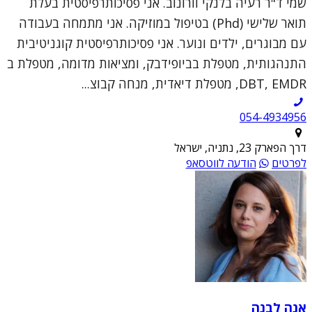
שמי ד"ר רעיה בלנקי וורונוב. אני פסיכותרפיסטית בעלת
תואר שלישי (Phd) בטיפול במוזיקה. אני מתמחה בעבודה
עם מבוגרים, ילדים ונוער. אני פסיכותרפיסטית קוגניטיבית
התנהגותית, מטפלת בביופידבק, ומציאות מדומה, מטפלת ב
DBT, EMDR, מטפלת דיאדית, מנחה קבוצ...
054-4934956
דרך הפארק 23, נתניה, ישראל
לפרטים
הודעה לווטסאפ
אנה לבנה