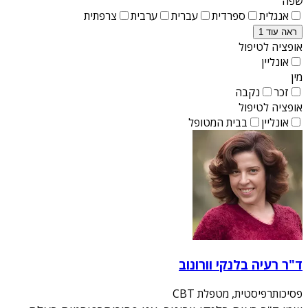
שפה
אנגלית
ספרדית
עברית
ערבית
צרפתית
ראה עוד 1
אופציה לטיפול
אונליין
מין
זכר
נקבה
אופציה לטיפול
אונליין
בבית המטופל
ד"ר רעיה בלנקי וורונוב
פסיכותרפיסטית, מטפלת CBT