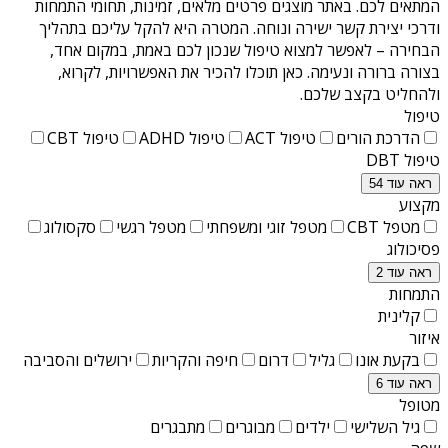
המתאים לכם. באתר מוצגים פרטים מלאים, זמינות, תחומי התמחות
ודרכי יצירת קשר ישירה ונוחה. המטרה היא להקל עליכם בתהליך
הבחירה – לאפשר למצוא טיפול שנכון לכם באמת, במקום אחד,
בצורה ברורה ונעימה. כאן תוכלו להכיר את האפשרויות, לקרוא,
ולהחליט בקצב שלכם.
טיפול
הדרכת הורים
טיפול ACT
טיפול ADHD
טיפול CBT
טיפול DBT
ראה עוד 54
מקצוע
מטפל CBT
מטפל זוגי ומשפחתי
מטפל רגשי
סקסולוג
פסיכולוג
ראה עוד 2
התמחות
קלינית
איזור
בקעת אונו
גליל
דרום
חיפה והקריות
ירושלים והסביבה
ראה עוד 6
מטופל
גיל השלישי
ילדים
מבוגרים
מתבגרים