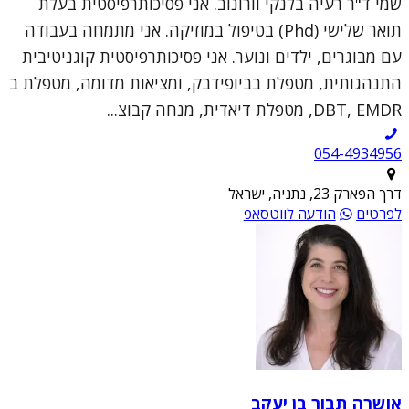
שמי ד"ר רעיה בלנקי וורונוב. אני פסיכותרפיסטית בעלת
תואר שלישי (Phd) בטיפול במוזיקה. אני מתמחה בעבודה
עם מבוגרים, ילדים ונוער. אני פסיכותרפיסטית קוגניטיבית
התנהגותית, מטפלת בביופידבק, ומציאות מדומה, מטפלת ב
DBT, EMDR, מטפלת דיאדית, מנחה קבוצ...
054-4934956
דרך הפארק 23, נתניה, ישראל
לפרטים
הודעה לווטסאפ
אושרה תבור בן יעקב