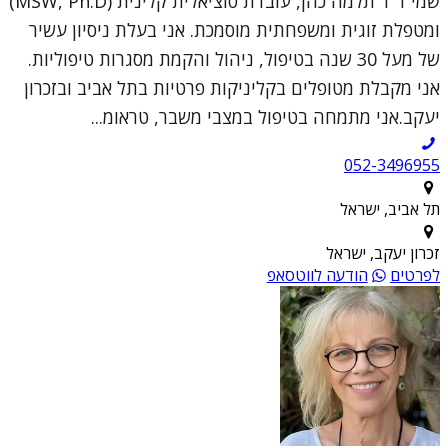
שמי ד"ר תלמה כהן, עובדת סוציאלית קלינית (MSW, Ph.D)
ומטפלת זוגית ומשפחתית מוסמכת. אני בעלת ניסיון עשיר
של מעל 30 שנה בטיפול, ניהול והקמת מסגרות טיפוליות.
אני מקבלת מטופלים בקליניקות פרטיות בתל אביב ובזכרון
יעקב.אני מתמחה בטיפול במצבי משבר, טראומ...
052-3496955
תל אביב, ישראל
זכרון יעקב, ישראל
לפרטים
הודעה לווטסאפ