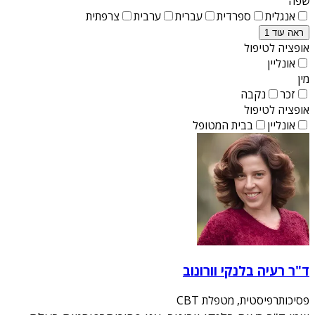
שפה
אנגלית
ספרדית
עברית
ערבית
צרפתית
ראה עוד 1
אופציה לטיפול
אונליין
מין
זכר
נקבה
אופציה לטיפול
אונליין
בבית המטופל
ד"ר רעיה בלנקי וורונוב
פסיכותרפיסטית, מטפלת CBT