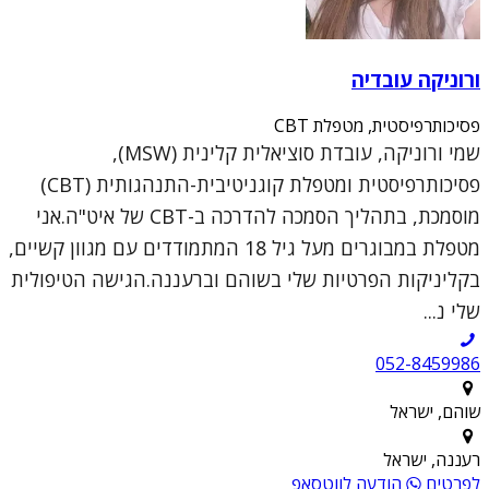
ורוניקה עובדיה
פסיכותרפיסטית, מטפלת CBT
שמי ורוניקה, עובדת סוציאלית קלינית (MSW),
פסיכותרפיסטית ומטפלת קוגניטיבית-התנהגותית (CBT)
מוסמכת, בתהליך הסמכה להדרכה ב-CBT של איט"ה.אני
מטפלת במבוגרים מעל גיל 18 המתמודדים עם מגוון קשיים,
בקליניקות הפרטיות שלי בשוהם וברעננה.הגישה הטיפולית
שלי נ...
052-8459986
שוהם, ישראל
רעננה, ישראל
לפרטים
הודעה לווטסאפ