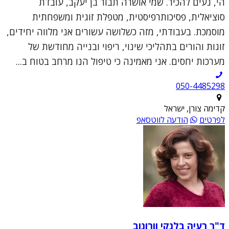
הי, נעים להכיר. שמי אושרה תבור בן יעקב, עובדת
סוציאלית, פסיכותרפיסטית, מטפלת זוגית ומשפחתית
מוסמכת. בעבודתי, מזה כשלושה עשורים אני מלווה יחידים,
זוגות והורים בתהליכי שינוי, ריפוי ובנייה מחודשת של
מערכות יחסים. אני מאמינה כי טיפול הנו מרחב בטוח ב...
050-4485298
קדימה צורן, ישראל
לפרטים
הודעה לווטסאפ
ד"ר רעיה בלנקי וורונוב