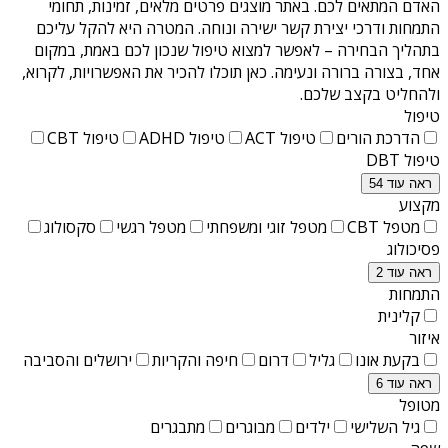
האדם המתאים לכם. באתר מוצגים פרטים מלאים, זמינות, תחומי
התמחות ודרכי יצירת קשר ישירה ונוחה. המטרה היא להקל עליכם
בתהליך הבחירה – לאפשר למצוא טיפול שנכון לכם באמת, במקום
אחד, בצורה ברורה ונעימה. כאן תוכלו להכיר את האפשרויות, לקרוא,
ולהחליט בקצב שלכם.
טיפול
הדרכת הורים
טיפול ACT
טיפול ADHD
טיפול CBT
טיפול DBT
ראה עוד 54
מקצוע
מטפל CBT
מטפל זוגי ומשפחתי
מטפל רגשי
סקסולוג
פסיכולוג
ראה עוד 2
התמחות
קלינית
איזור
בקעת אונו
גליל
דרום
חיפה והקריות
ירושלים והסביבה
ראה עוד 6
מטופל
גיל השלישי
ילדים
מבוגרים
מתבגרים