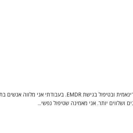
שמי שרון פיט, עו"ס קלינית (MSW) המתמחה בפסיכותרפיה דינ
 ושלווים יותר. אני מאמינה שטיפול נפשי...