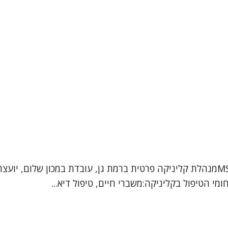
גלית קרייזלר מטפלת DBT, פסיכותרפיסטית, עו"ס קלינית MSWמנהלת קליניקה פרטית ברמת ג
י הטיפול בקליניקה:משברי חיים, טיפול דיא...