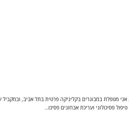
י נגה רז, פסיכולוגית בהתמחות קלינית (מ.ר. 27-182621). אני מטפלת במבוגרים בקליניק
ול פסיכולוגי ועריכת אבחונים פסיכו...