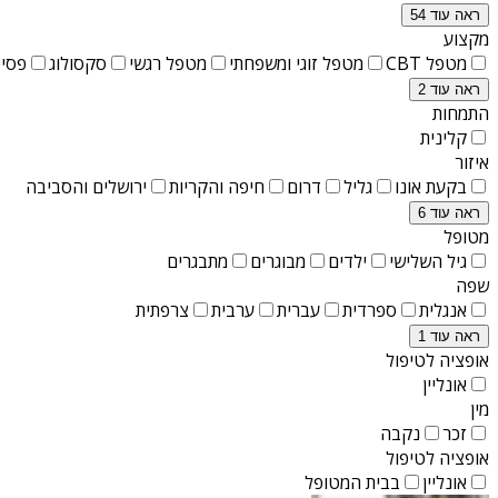
ראה עוד 54
מקצוע
מטפל CBT
מטפל זוגי ומשפחתי
מטפל רגשי
סקסולוג
פסיכ
ראה עוד 2
התמחות
קלינית
איזור
בקעת אונו
גליל
דרום
חיפה והקריות
ירושלים והסביבה
ראה עוד 6
מטופל
גיל השלישי
ילדים
מבוגרים
מתבגרים
שפה
אנגלית
ספרדית
עברית
ערבית
צרפתית
ראה עוד 1
אופציה לטיפול
אונליין
מין
זכר
נקבה
אופציה לטיפול
אונליין
בבית המטופל