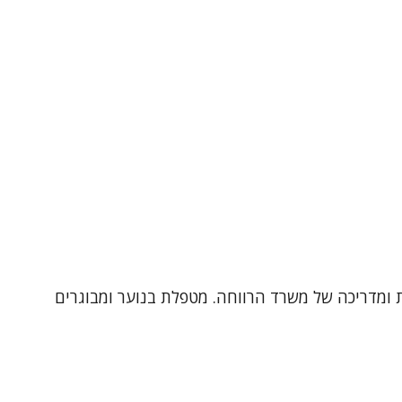
ן, עובדת במכון שלום, יועצת ומדריכה של משרד הרווחה. מטפלת בנוער ומבוגרים