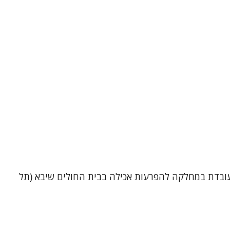
ה פרטית בתל אביב, ובמקביל עובדת במחלקה להפרעות אכילה בבית החולים שיבא (תל