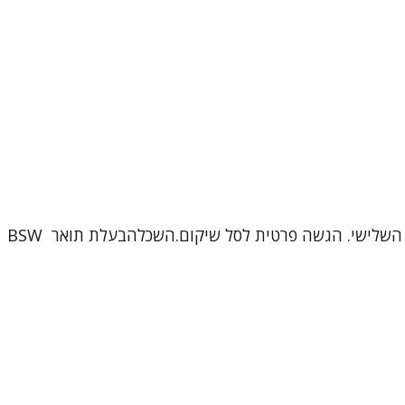
שמי אסנת זילברמן , פסיכותרפיסטית בגבעתייםמומחית בטיפול נפשי מגיל 18 ומעלה , החל ממבוגרים צעירים ועד בני הגיל השלישי. הגשה פרטית לסל שיקום.השכלהבעלת תואר BSW