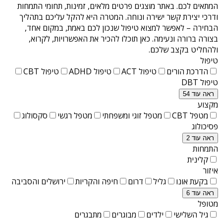
המתאים לכם. באתר מוצגים פרטים מלאים, זמינות, תחומי התמחות
ודרכי יצירת קשר ישירה ונוחה. המטרה היא להקל עליכם בתהליך
הבחירה – לאפשר למצוא טיפול שנכון לכם באמת, במקום אחד,
בצורה ברורה ונעימה. כאן תוכלו להכיר את האפשרויות, לקרוא,
ולהחליט בקצב שלכם.
טיפול
הדרכת הורים
טיפול ACT
טיפול ADHD
טיפול CBT
טיפול DBT
ראה עוד 54
מקצוע
מטפל CBT
מטפל זוגי ומשפחתי
מטפל רגשי
סקסולוג
פסיכולוג
ראה עוד 2
התמחות
קלינית
איזור
בקעת אונו
גליל
דרום
חיפה והקריות
ירושלים והסביבה
ראה עוד 6
מטופל
גיל השלישי
ילדים
מבוגרים
מתבגרים