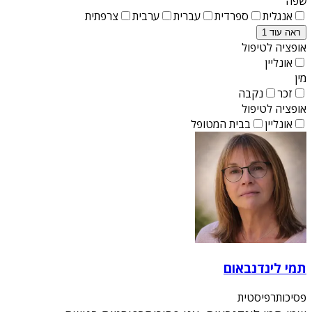
שפה
אנגלית
ספרדית
עברית
ערבית
צרפתית
ראה עוד 1
אופציה לטיפול
אונליין
מין
זכר
נקבה
אופציה לטיפול
אונליין
בבית המטופל
תמי לינדנבאום
פסיכותרפיסטית