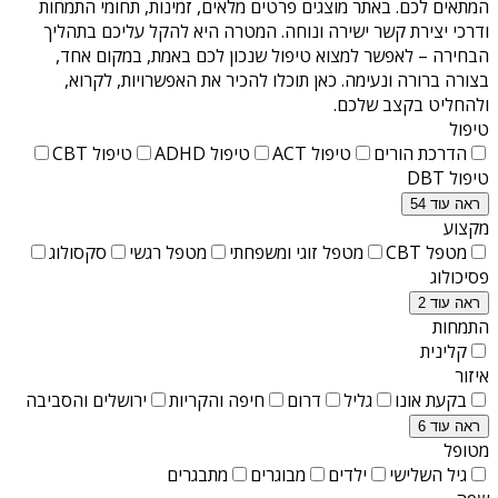
המתאים לכם. באתר מוצגים פרטים מלאים, זמינות, תחומי התמחות
ודרכי יצירת קשר ישירה ונוחה. המטרה היא להקל עליכם בתהליך
הבחירה – לאפשר למצוא טיפול שנכון לכם באמת, במקום אחד,
בצורה ברורה ונעימה. כאן תוכלו להכיר את האפשרויות, לקרוא,
ולהחליט בקצב שלכם.
טיפול
הדרכת הורים
טיפול ACT
טיפול ADHD
טיפול CBT
טיפול DBT
ראה עוד 54
מקצוע
מטפל CBT
מטפל זוגי ומשפחתי
מטפל רגשי
סקסולוג
פסיכולוג
ראה עוד 2
התמחות
קלינית
איזור
בקעת אונו
גליל
דרום
חיפה והקריות
ירושלים והסביבה
ראה עוד 6
מטופל
גיל השלישי
ילדים
מבוגרים
מתבגרים