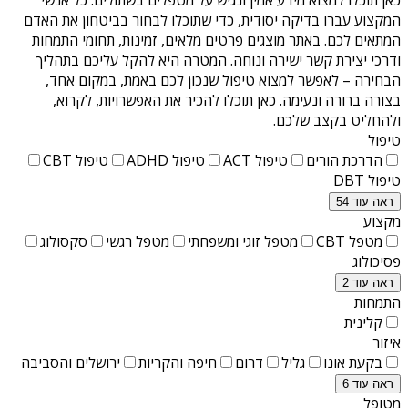
המקצוע עברו בדיקה יסודית, כדי שתוכלו לבחור בביטחון את האדם
המתאים לכם. באתר מוצגים פרטים מלאים, זמינות, תחומי התמחות
ודרכי יצירת קשר ישירה ונוחה. המטרה היא להקל עליכם בתהליך
הבחירה – לאפשר למצוא טיפול שנכון לכם באמת, במקום אחד,
בצורה ברורה ונעימה. כאן תוכלו להכיר את האפשרויות, לקרוא,
ולהחליט בקצב שלכם.
טיפול
הדרכת הורים
טיפול ACT
טיפול ADHD
טיפול CBT
טיפול DBT
ראה עוד 54
מקצוע
מטפל CBT
מטפל זוגי ומשפחתי
מטפל רגשי
סקסולוג
פסיכולוג
ראה עוד 2
התמחות
קלינית
איזור
בקעת אונו
גליל
דרום
חיפה והקריות
ירושלים והסביבה
ראה עוד 6
מטופל