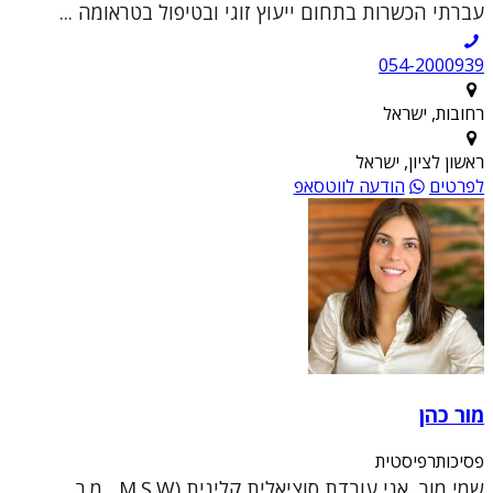
עברתי הכשרות בתחום ייעוץ זוגי ובטיפול בטראומה ...
054-2000939
רחובות, ישראל
ראשון לציון, ישראל
לפרטים
הודעה לווטסאפ
מור כהן
פסיכותרפיסטית
שמי מור, אני עובדת סוציאלית קלינית (M.S.W , מ.ר.